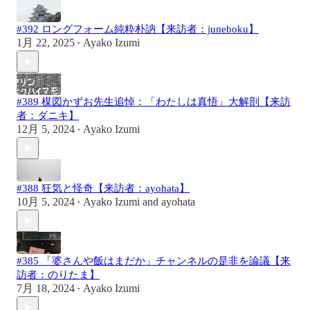
#392 ロングフォーム純粋朴訥【来訪者：juneboku】
1月 22, 2025
Ayako Izumi
•
#389 楳図かずお先生追悼：「わたしは真悟」大解剖【来訪
者：ダニキ】
12月 5, 2024
Ayako Izumi
•
#388 狂気と怪奇【来訪者：ayohata】
10月 5, 2024
Ayako Izumi
and
ayohata
•
#385 「婆さんや飯はまだか」チャンネルの是非を論議【来
訪者：のりたま】
7月 18, 2024
Ayako Izumi
•