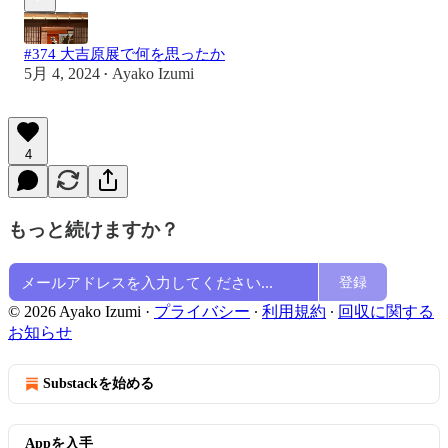
#374 大吉原展で何を思ったか
5月 4, 2024
Ayako Izumi
•
4
もっと続けますか？
登録
© 2026 Ayako Izumi
·
プライバシー
∙
利用規約
∙
回収に関する
お知らせ
Substackを始める
Appを入手