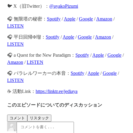
🐦 X（旧Twitter）：
@ayakoPizumi
🎧 無限塔の秘密：
Spotify
/
Apple
/
Google
/
Amazon
/
LISTEN
🎧 平日回帰Φ瑠：
Spotify
/
Apple
/
Google
/
Amazon
/
LISTEN
🎧 a Quest for the New Paradigm：
Spotify
/
Apple
/
Google
/
Amazon
/
LISTEN
🎧 パラレルワーカーの本音：
Spotify
/
Apple
/
Google
/
LISTEN
☕️ 活動Link：
https://linktr.ee/jediaya
このエピソードについてのディスカッション
コメント
リスタック