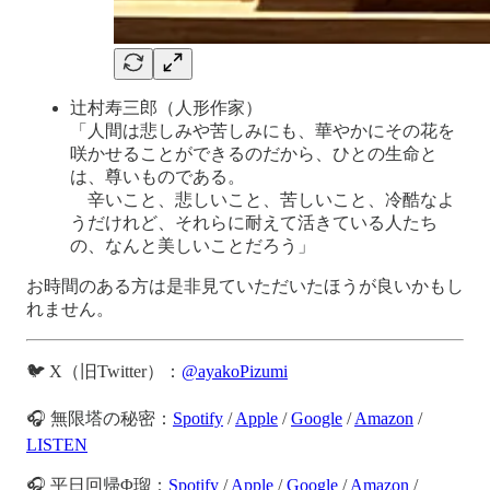
辻村寿三郎（人形作家）
「人間は悲しみや苦しみにも、華やかにその花を
咲かせることができるのだから、ひとの生命と
は、尊いものである。
辛いこと、悲しいこと、苦しいこと、冷酷なよ
うだけれど、それらに耐えて活きている人たち
の、なんと美しいことだろう」
お時間のある方は是非見ていただいたほうが良いかもし
れません。
🐦 X（旧Twitter）：
@ayakoPizumi
🎧 無限塔の秘密：
Spotify
/
Apple
/
Google
/
Amazon
/
LISTEN
🎧 平日回帰Φ瑠：
Spotify
/
Apple
/
Google
/
Amazon
/