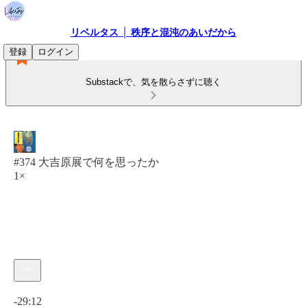
リベルタス │ 秩序と混沌のあいだから
登録
ログイン
Substackで、気を散らさずに聴く
#374 大吉原展で何を思ったか
1×
現在の時刻: 0:00 / 合計時間: -29:12
-29:12