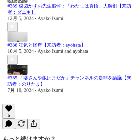
#389 楳図かずお先生追悼：「わたしは真悟」大解剖【来訪
者：ダニキ】
12月 5, 2024
Ayako Izumi
•
#388 狂気と怪奇【来訪者：ayohata】
10月 5, 2024
Ayako Izumi
and
ayohata
•
#385 「婆さんや飯はまだか」チャンネルの是非を論議【来
訪者：のりたま】
7月 18, 2024
Ayako Izumi
•
5
もっと続けますか？