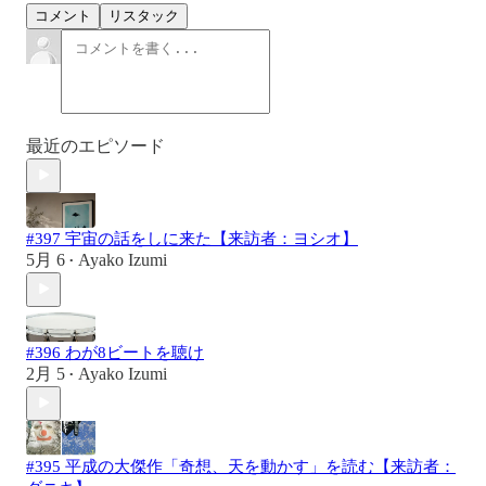
コメント
リスタック
最近のエピソード
#397 宇宙の話をしに来た【来訪者：ヨシオ】
5月 6
Ayako Izumi
•
#396 わが8ビートを聴け
2月 5
Ayako Izumi
•
#395 平成の大傑作「奇想、天を動かす」を読む【来訪者：