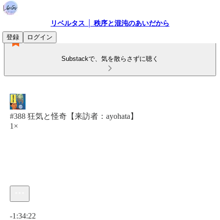
リベルタス │ 秩序と混沌のあいだから
登録
ログイン
Substackで、気を散らさずに聴く
#388 狂気と怪奇【来訪者：ayohata】
1×
現在の時刻: 0:00 / 合計時間: -1:34:22
-1:34:22