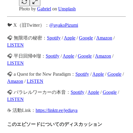
Photo by
Gabriel
on
Unsplash
🐦 X（旧Twitter）：
@ayakoPizumi
🎧 無限塔の秘密：
Spotify
/
Apple
/
Google
/
Amazon
/
LISTEN
🎧 平日回帰Φ瑠：
Spotify
/
Apple
/
Google
/
Amazon
/
LISTEN
🎧 a Quest for the New Paradigm：
Spotify
/
Apple
/
Google
/
Amazon
/
LISTEN
🎧 パラレルワーカーの本音：
Spotify
/
Apple
/
Google
/
LISTEN
☕️ 活動Link：
https://linktr.ee/jediaya
このエピソードについてのディスカッション