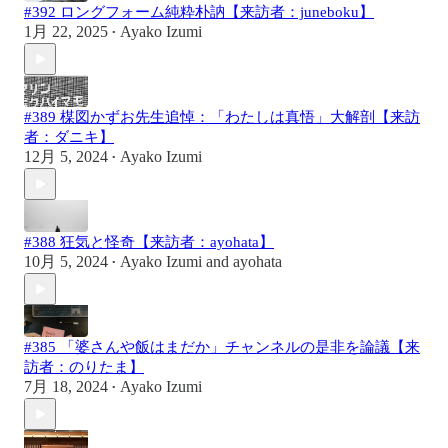
#392 ロングフォーム純粋朴訥【来訪者：juneboku】
1月 22, 2025
Ayako Izumi
•
#389 楳図かずお先生追悼：「わたしは真悟」大解剖【来訪
者：ダニキ】
12月 5, 2024
Ayako Izumi
•
#388 狂気と怪奇【来訪者：ayohata】
10月 5, 2024
Ayako Izumi
and
ayohata
•
#385 「婆さんや飯はまだか」チャンネルの是非を論議【来
訪者：のりたま】
7月 18, 2024
Ayako Izumi
•