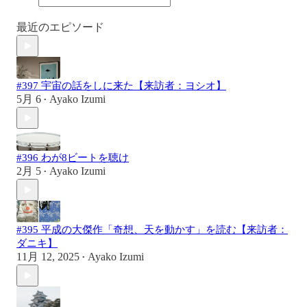
最近のエピソード
#397 宇宙の話をしに来た【来訪者：ヨシオ】
5月 6
Ayako Izumi
•
#396 わが8ビートを聴け
2月 5
Ayako Izumi
•
#395 平成の大傑作「奇想、天を動かす」を読む【来訪者：
ダニキ】
11月 12, 2025
Ayako Izumi
•