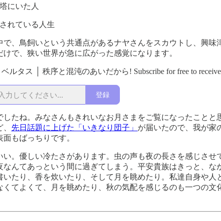
塔にいた人
されている人生
中で、鳥飼いという共通点があるナヤさんをスカウトし、興味
だけで、狭い世界が急に広がった感覚になります。
g リベルタス │ 秩序と混沌のあいだから! Subscribe for free to receive new
登録
でしたね。みなさんもきれいなお月さまをご覧になったことと
ど、
先日話題に上げた「いきなり団子」
が届いたので、我が家
表面もばっちりです。
いい。優しい冷たさがあります。虫の声も夜の長さを感じさせ
夜なんてあっという間に過ぎてしまう。平安貴族はきっと、な
書いたり、香を炊いたり、そして月を眺めたり。私達自身や人
なくてよくて、月を眺めたり、秋の気配を感じるのも一つの文
。