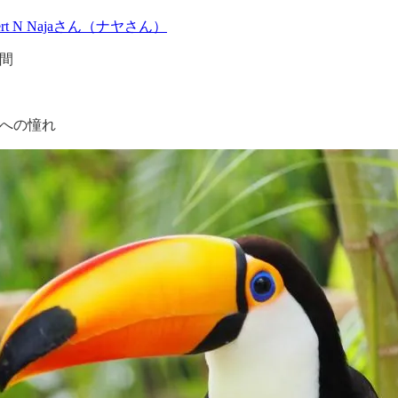
ert N Najaさん（ナヤさん）
間
への憧れ