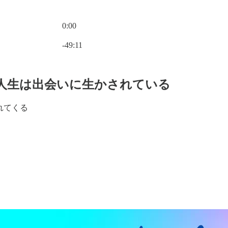
0:00
現在の時刻: 0:00 / 合計時間: -49:11
-49:11
奇な人生は出会いに生かされている
れてくる