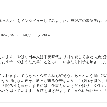
津々の人生をインタビューしてみました。無限塔の来訪者は、
 posts and support my work.
思います。やはり日本人は平安時代より月を愛してきた民族だ
のお団子（のような文鳥）とともに、いきなり団子を頂き、お
てくれます。でもきっと今年の秋も短そう。あっという間に寒
かなか明けない夜を、殿方が来るか来ないか、しびれを切らし
との関係性を豊かにするのは、仕事もいいけどやはり「文化」
化だと思っています。五感を研ぎ澄まして、文化に溺れたい。