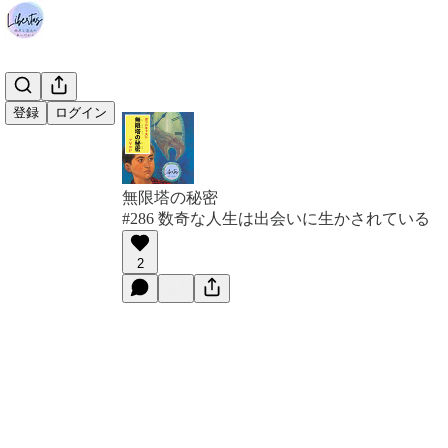
登録
ログイン
無限塔の秘密
#286 数奇な人生は出会いに生かされている
2