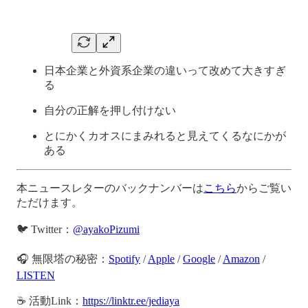
日本企業と外資系企業の違いって改めて大きすぎ
る
自分の正解を押し付けない
とにかくカオスにまみれると見えてくるなにかが
ある
本ニュースレターのバックナンバーは
こちら
からご覧い
ただけます。
🐦 Twitter：
@ayakoPizumi
🎧 無限塔の秘密：
Spotify
/
Apple
/
Google
/
Amazon
/
LISTEN
☕️ 活動Link：
https://linktr.ee/jediaya