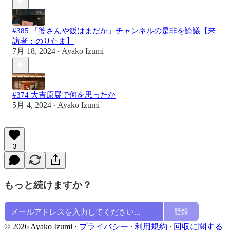
#385 「婆さんや飯はまだか」チャンネルの是非を論議【来
訪者：のりたま】
7月 18, 2024
Ayako Izumi
•
#374 大吉原展で何を思ったか
5月 4, 2024
Ayako Izumi
•
3
もっと続けますか？
登録
© 2026 Ayako Izumi
·
プライバシー
∙
利用規約
∙
回収に関する