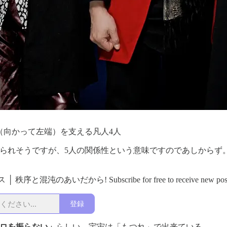
（向かって左端）を支える凡人4人
られそうですが、5人の関係性という意味ですのであしからず
 │ 秩序と混沌のあいだから! Subscribe for free to receive new posts 
登録
ロを振らない」
らしい。宇宙は「もつれ」で出来ている。