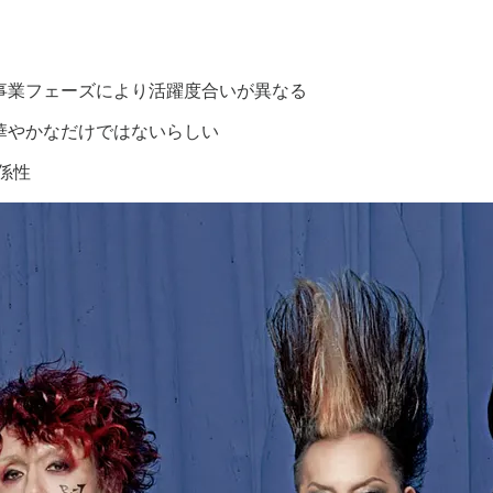
事業フェーズにより活躍度合いが異なる
華やかなだけではないらしい
関係性