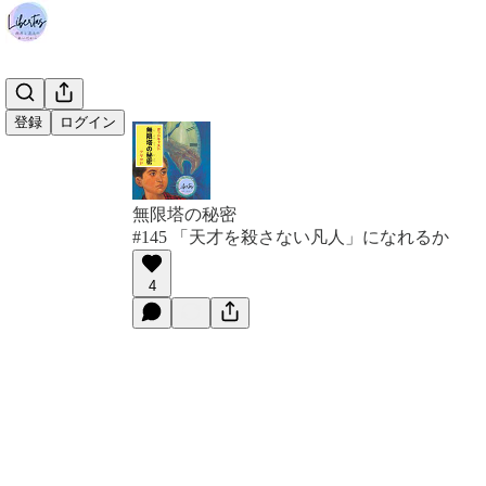
登録
ログイン
無限塔の秘密
#145 「天才を殺さない凡人」になれるか
4