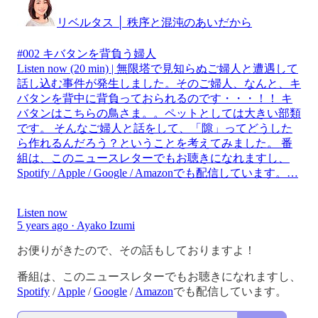
リベルタス │ 秩序と混沌のあいだから
#002 キバタンを背負う婦人
Listen now (20 min) | 無限塔で見知らぬご婦人と遭遇して
話し込む事件が発生しました。そのご婦人、なんと、キ
バタンを背中に背負っておられるのです・・・！！ キ
バタンはこちらの鳥さま。。ペットとしては大きい部類
です。 そんなご婦人と話をして、「隙」ってどうした
ら作れるんだろう？ということを考えてみました。 番
組は、このニュースレターでもお聴きになれますし、
Spotify / Apple / Google / Amazonでも配信しています。…
Listen now
5 years ago · Ayako Izumi
お便りがきたので、その話もしておりますよ！
番組は、このニュースレターでもお聴きになれますし、
Spotify
/
Apple
/
Google
/
Amazon
でも配信しています。