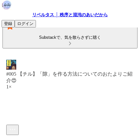
リベルタス │ 秩序と混沌のあいだから
登録
ログイン
Substackで、気を散らさずに聴く
#005 【チル】「隙」を作る方法についてのおたよりご紹
介😍
1×
現在の時刻: 0:00 / 合計時間: -8:59