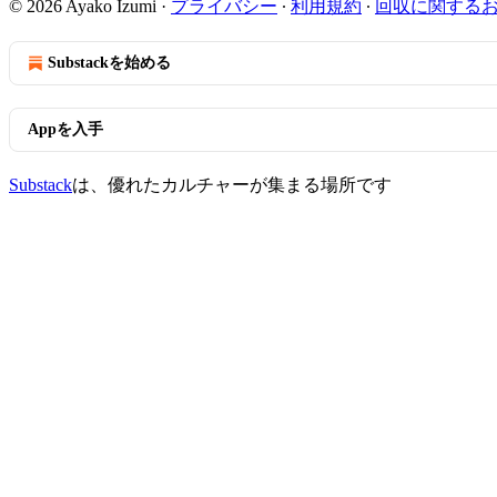
© 2026 Ayako Izumi
·
プライバシー
∙
利用規約
∙
回収に関する
Substackを始める
Appを入手
Substack
は、優れたカルチャーが集まる場所です