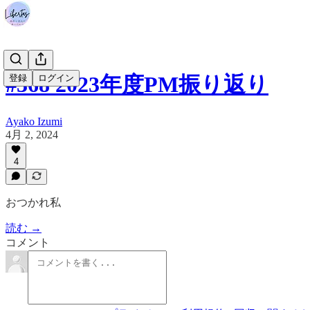
#368 2023年度PM振り返り
登録
ログイン
Ayako Izumi
4月 2, 2024
4
おつかれ私
読む →
コメント