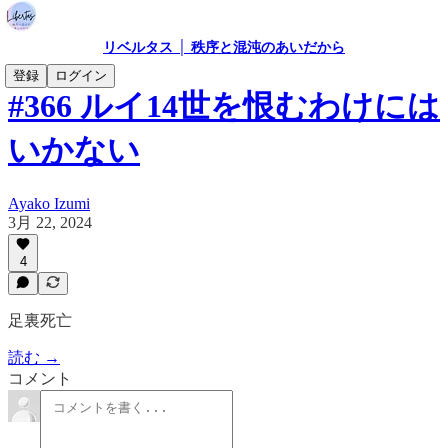
リベルタス │ 秩序と混沌のあいだから
登録
ログイン
#366 ルイ14世を恨むわけには
いかない
Ayako Izumi
3月 22, 2024
4
足裏死亡
読む →
コメント