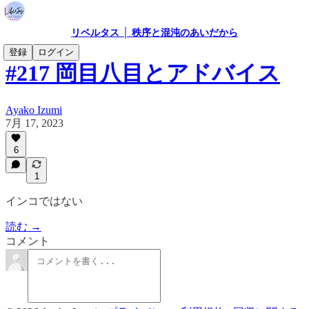
リベルタス │ 秩序と混沌のあいだから
登録
ログイン
#217 岡目八目とアドバイス
Ayako Izumi
7月 17, 2023
6
1
インコではない
読む →
コメント