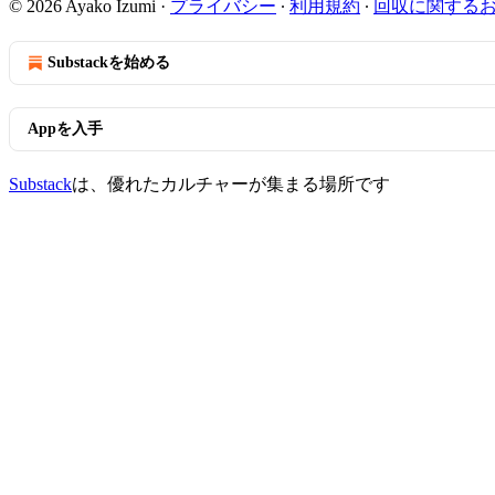
© 2026 Ayako Izumi
·
プライバシー
∙
利用規約
∙
回収に関する
Substackを始める
Appを入手
Substack
は、優れたカルチャーが集まる場所です