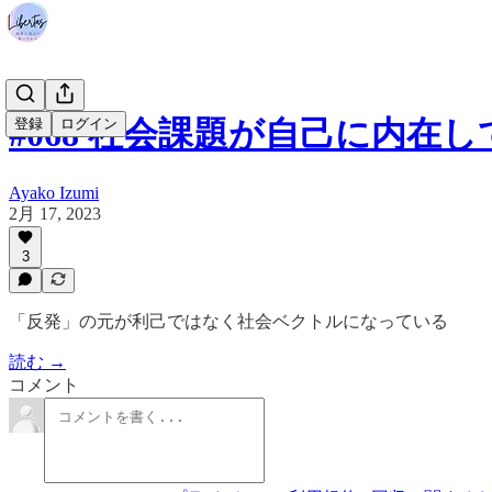
#068 社会課題が自己に内在
登録
ログイン
Ayako Izumi
2月 17, 2023
3
「反発」の元が利己ではなく社会ベクトルになっている
読む →
コメント