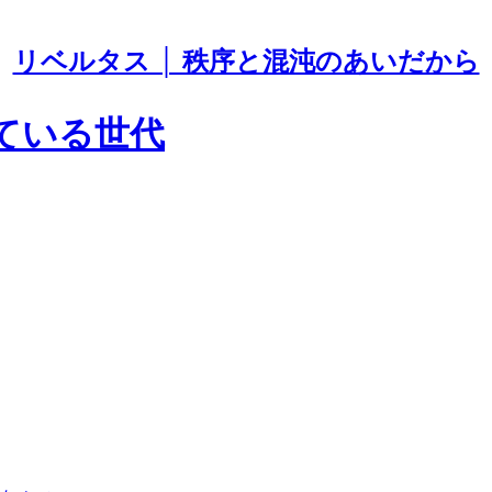
リベルタス │ 秩序と混沌のあいだから
している世代