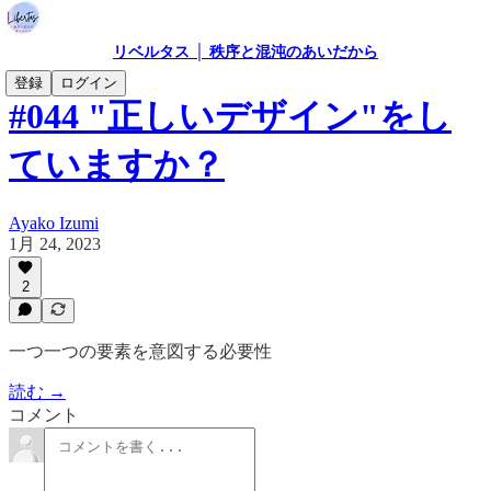
リベルタス │ 秩序と混沌のあいだから
登録
ログイン
#044 "正しいデザイン"をし
ていますか？
Ayako Izumi
1月 24, 2023
2
一つ一つの要素を意図する必要性
読む →
コメント