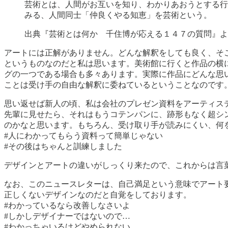
芸術とは、人間がお互いを知り、わかりあおうとする行
みる、人間同士「仲良くやる知恵」を芸術という。
出典『芸術とは何か 千住博が応える１４７の質問』よ
アートには正解がありません。どんな解釈をしても良く、そ
というものなのだと私は思います。美術館に行くと作品の横
グの一つである場合も多々あります。実際に作品にどんな思
ことは受け手の自由な解釈に委ねているということなのです
思い返せば新人の頃、私は会社のプレゼン資料をアーティス
先輩に見せたら、それはもうコテンパンに、跡形もなく超シ
のかなと思います。もちろん、受け取り手が読みにくい、何
#人にわかってもらう資料って簡単じゃない
#その後はちゃんと訓練しました
デザインとアートの違いがしっくり来たので、これからは言
なお、このニュースレターは、自己満足という意味でアート
正しくないデザインなのだと自覚をしております。
#わかっているなら改善しなさいよ
#しかしデザイナーではないので…
#わかっちゃいるけどやめられない