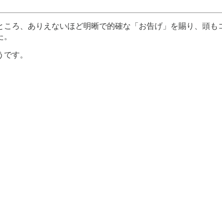
ところ、ありえないほど明晰で的確な「お告げ」を賜り、頭も
た。
うです。