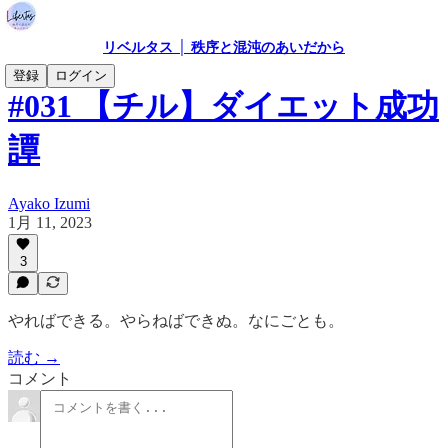
リベルタス │ 秩序と混沌のあいだから
登録
ログイン
#031 【チル】ダイエット成功
譚
Ayako Izumi
1月 11, 2023
3
やればできる。やらねばできぬ。なにごとも。
読む →
コメント