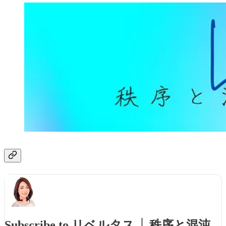
Subscribe to リベルタス │ 秩序と混沌