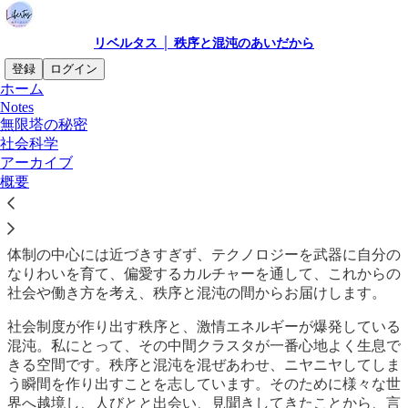
リベルタス │ 秩序と混沌のあいだから
登録
ログイン
ホーム
Notes
Welcome to my “Libertas Teritory”
無限塔の秘密
社会科学
アーカイブ
概要
中二病をこじらせたまま、「亜周辺」から世界を眺めるニュ
ースレター＆ポッドキャストです。ポッドキャストは、「無
限塔の秘密」と連動してお送りいたします。
体制の中心には近づきすぎず、テクノロジーを武器に自分の
なりわいを育て、偏愛するカルチャーを通して、これからの
社会や働き方を考え、秩序と混沌の間からお届けします。
社会制度が作り出す秩序と、激情エネルギーが爆発している
混沌。私にとって、その中間クラスタが一番心地よく生息で
きる空間です。秩序と混沌を混ぜあわせ、ニヤニヤしてしま
う瞬間を作り出すことを志しています。そのために様々な世
界へ越境し、人びとと出会い、見聞きしてきたことから、言