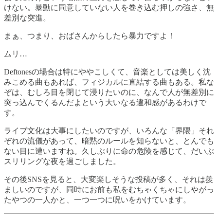
けない。暴動に同意していない人を巻き込む押しの強さ、無
差別な突進。
まぁ、つまり、おばさんからしたら暴力ですよ！
ムリ…
Deftonesの場合は特にややこしくて、音楽としては美しく沈
みこめる曲もあれば、フィジカルに直結する曲もある。私な
ぞは、むしろ目を閉じて浸りたいのに、なんで人が無差別に
突っ込んでくるんだよという大いなる違和感があるわけで
す。
ライブ文化は大事にしたいのですが、いろんな「界隈」それ
ぞれの流儀があって、暗黙のルールを知らないと、とんでも
ない目に遭いますね。久しぶりに命の危険を感じて、だいぶ
スリリングな夜を過ごしました。
その後SNSを見ると、大変楽しそうな投稿が多く、それは羨
ましいのですが、同時にお前も私をむちゃくちゃにしやがっ
たやつの一人かと、一つ一つに呪いをかけています。