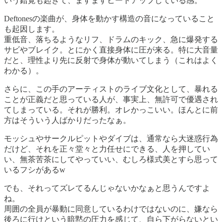
いう錯覚も起きて、ますますヒートアップしている感。
Deftonesの楽曲が、身体を動かす構造の音になっていること
も起因します。
重低音、落ちるようなリフ、ドラムのキック、急に爆発する
サビやブレイク。とにかく直接身体に圧が来る。特に大音量
だと、理性より先に反射で身体が動いてしまう（これはよく
わかる）。
さらに、この手のアーティストのライブ文化として、暴れる
ことが正義だと思っている人が、事実上、無許可で優遇され
てしまっている。それが勝利。オレかっこいい。ほんとに前
方はそういう人ばかりだったなぁ。
モッシュやサークルピットやダイブは、通常なら大迷惑行為
だけど、それを正々堂々と力任せにできる、人を押してい
い、無茶苦茶にしてやっていい、むしろ様式美とすら思って
いるフシがあるw
でも、それってズレてるんじゃないかなぁと思うんですよ
ね。
周囲の全員が暴動に同意しているわけではないのに、嫌なら
後ろに行けという暗黙の圧力を感じて、自ら下がらないとい