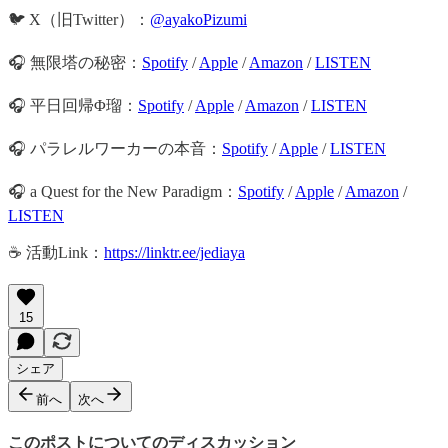
🐦 X（旧Twitter）：
@ayakoPizumi
🎧 無限塔の秘密：
Spotify
/
Apple
/
Amazon
/
LISTEN
🎧 平日回帰Φ瑠：
Spotify
/
Apple
/
Amazon
/
LISTEN
🎧 パラレルワーカーの本音：
Spotify
/
Apple
/
LISTEN
🎧 a Quest for the New Paradigm：
Spotify
/
Apple
/
Amazon
/
LISTEN
☕️ 活動Link：
https://linktr.ee/jediaya
15
シェア
前へ
次へ
このポストについてのディスカッション