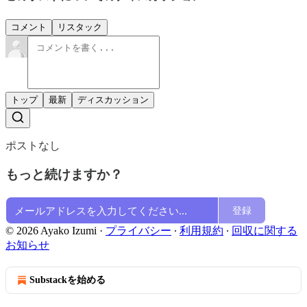
コメント
リスタック
トップ
最新
ディスカッション
ポストなし
もっと続けますか？
登録
© 2026 Ayako Izumi
·
プライバシー
∙
利用規約
∙
回収に関する
お知らせ
Substackを始める