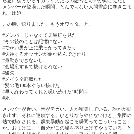
ら急に後方からイカツイ男たちの怒号と奇声が聞こえだし、
メンバーが登場した瞬間、とんでもない人間雪崩に巻きこま
れ、圧迫。
この時、悟りました。もうオワッタ、と。
#メンバーじゃなくて走馬灯を見た
#その後のことは記憶にない
#でかい男が上に乗っかってきたり
#失神するオッサンが倒れ込んできたり
#身動きできないし
#会場広すぎて抜けられない
#酸欠
#メイク全部取れた
#髪の毛100本ぐらい抜けた
#早く終わってくれと呪い続けた1時間半
#死
メンバーが近い、音がデカい、人が密集している、誰かが動
き出す、それに連鎖する。ひとりならやれないけど、集団の
熱で動かされる。群衆暴動が起こる瞬間ってこういうこと
か。おまけに、「自分がこの場を盛り上げてやっている」と