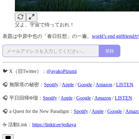
父よ、宇宙で待っておれ！
表題は中原中也の「春日狂想」の一遍。
world’s end gir
登録
🐦 X（旧Twitter）：
@ayakoPizumi
🎧 無限塔の秘密：
Spotify
/
Apple
/
Google
/
Amazon
/
LISTEN
🎧 平日回帰Φ瑠：
Spotify
/
Apple
/
Google
/
Amazon
/
LISTEN
🎧 a Quest for the New Paradigm：
Spotify
/
Apple
/
Google
/
Amaz
☕️ 活動Link：
https://linktr.ee/jediaya