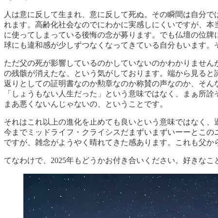
人は意に反して生まれ、意に反して死ぬ。その瞬間は自分で
れます。高齢化社会なのでにわかに実感しにくいですが、本
に使ってしまっている後悔の念が募ります。でも仏壇の位牌
球にも違和感が少しずつなくなってきている自分もいます。
ただ父の死が影響しているのかしていないのかわかりません
の残骸が消えたな、という気がしております。端から見ると
返りとしての証明書なのか勲章なのか称賛の声なのか、そん
「しょうもない人生だった」という意味ではなく、まぁ所詮
まあ悪くないんじゃないの、ということです。
それはこれ以上の進化を止めても良いという意味ではなく、
今までミッドライフ・クライシスだまずいまずいーーとこの
ですが、雑念がようやく晴れてきた感あります。これも父か
てなわけで、2025年もどうかお付き合いください。好きな