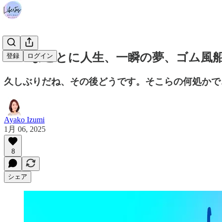
#390 まことに人生、一瞬の夢、ゴム
登録
ログイン
久しぶりだね、その後どうです。そこらの何処かで
Ayako Izumi
1月 06, 2025
8
シェア