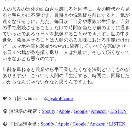
人の営みの進化の面白さを感じると同時に、今の時代から見
ると明らかに不便です。農耕具や洗濯板を前にすると、気が
遠くなりそうに。ただ、毎日が「自分や家族の生活を、自分
の手で継続させること」だけで時間が当たり前のように過ぎ
ていったであろう日々を想像することができます。世の中を
進化・発展させることは人類のある意味における本能だけれ
ど、スマホや電化製品やwwwに依存してすべてを完結させ
る日々の我が身を振り返り、人は無能に、そして弱くなって
いるなぁとも思うのです。
年齢を重ねると農業やら手工業したくなる法則というものが
ありますが、こういう人間の「生活する」時間に、回帰した
いからなんじゃないかなと思うんですよね。
🐦 X（旧Twitter）：
@ayakoPizumi
🎧 無限塔の秘密：
Spotify
/
Apple
/
Google
/
Amazon
/
LISTEN
🎧 平日回帰Φ瑠：
Spotify
/
Apple
/
Google
/
Amazon
/
LISTEN