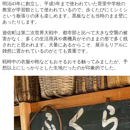
明治43年に創立し、平成5年まで使われていた菅里中学校の
教室が学習館として使われているので、歩くたびにミシミシ
という板張りの床も楽しめます。黒板なども当時のまま壁に
あったりします。
遊佐町は第二次世界大戦中、都市部と比べて大きな空襲の被
害がなく、多くの生活用具や農機具がそのままの形で多く残
されたと思われます。大量にあるからこそ、展示もリアルに
雑然に置かれているのがとても貴重です。
戦時中の衣服や鞄などもおそるおそる触ってみましたが、予
想以上にしっかりとした生地だったのが印象的でした。