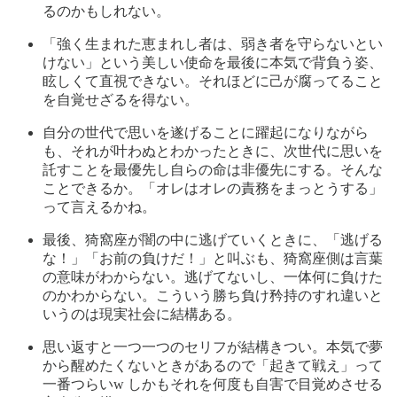
るのかもしれない。
「強く生まれた恵まれし者は、弱き者を守らないとい
けない」という美しい使命を最後に本気で背負う姿、
眩しくて直視できない。それほどに己が腐ってること
を自覚せざるを得ない。
自分の世代で思いを遂げることに躍起になりながら
も、それが叶わぬとわかったときに、次世代に思いを
託すことを最優先し自らの命は非優先にする。そんな
ことできるか。「オレはオレの責務をまっとうする」
って言えるかね。
最後、猗窩座が闇の中に逃げていくときに、「逃げる
な！」「お前の負けだ！」と叫ぶも、猗窩座側は言葉
の意味がわからない。逃げてないし、一体何に負けた
のかわからない。こういう勝ち負け矜持のすれ違いと
いうのは現実社会に結構ある。
思い返すと一つ一つのセリフが結構きつい。本気で夢
から醒めたくないときがあるので「起きて戦え」って
一番つらいw しかもそれを何度も自害で目覚めさせる