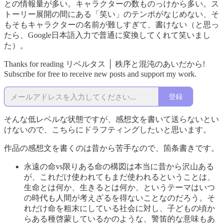
との情報量が多い。キャラクターの数ものっけから多い。ス
トーリー展開の間にある「笑い」のテンポがなじめない、そ
もそもキャラクターの名前が難しすぎて、書けない（と思っ
たら、Google日本語入力で普通に変換してくれて笑いまし
た）。
Thanks for reading リベルタス │ 秩序と混沌のあいだから!
Subscribe for free to receive new posts and support my work.
登録
そんな低レベルな状態ですが、感想文を書いて送らないとい
けないので、こちらにドラフティングしたいと思います。
作品の感想文を書くのは昔から苦手なので、箇条書きです。
永遠の命vs限りある命の構図は本当に昔から沢山ある
が、これだけ使われてもまだ使われるということは、
生命とは何か、生きるとは何か、というテーマはいつ
の時代も人間が考えざるを得ないことなのだろう。そ
れだけ命を粗末にしている社会に対し、子どもの頃か
らある種啓蒙しているかのような、警笛的な意味もあ