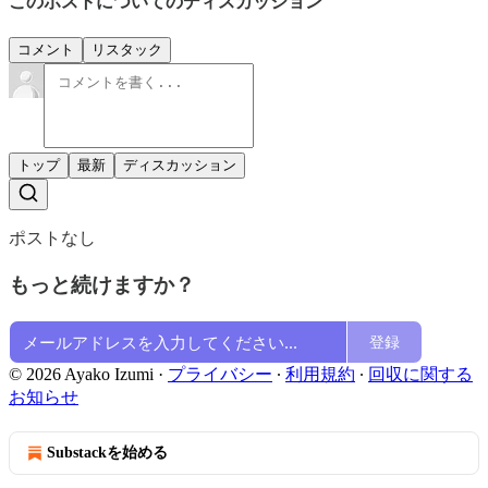
このポストについてのディスカッション
コメント
リスタック
トップ
最新
ディスカッション
ポストなし
もっと続けますか？
登録
© 2026 Ayako Izumi
·
プライバシー
∙
利用規約
∙
回収に関する
お知らせ
Substackを始める