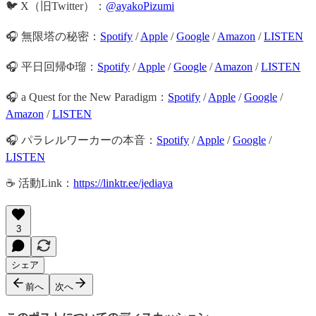
🐦 X（旧Twitter）：
@ayakoPizumi
🎧 無限塔の秘密：
Spotify
/
Apple
/
Google
/
Amazon
/
LISTEN
🎧 平日回帰Φ瑠：
Spotify
/
Apple
/
Google
/
Amazon
/
LISTEN
🎧 a Quest for the New Paradigm：
Spotify
/
Apple
/
Google
/
Amazon
/
LISTEN
🎧 パラレルワーカーの本音：
Spotify
/
Apple
/
Google
/
LISTEN
☕️ 活動Link：
https://linktr.ee/jediaya
3
シェア
前へ
次へ