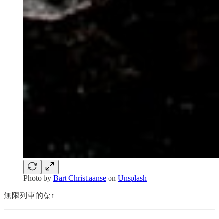
Photo by
Bart Christiaanse
on
Unsplash
無限列車的な↑