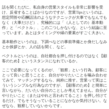
話を聞くたびに、私自身の営業スタイルも非常に影響を受
け、反省することばかりなのですが、営業Tipsというのは、
想定問答や応酬話法のようなテクニックが大事でもなんでも
なく（大事だけど）、究極的には「（人としての）基本動
作」と「ベクトル」、この二つしかないな、という結論に至
っています。あとはタイミングや縁の要素がすごく大きい。
基本動作というのは、下調べなどの事前準備とか身だしなみ
とか挨拶とか、人の話を聞く、など。
ベクトルというのは、自社都合を押し付けるのではなく【顧
客のため】というスタンスになれているか。
ここで必要になってくるのが、「観察」という行為。顧客に
とって良いと思うことと、自分がやりたいことを噛み合わせ
てみて、マッチングするなら、純粋に推す。営業って実はこ
ういうシンプルな行為なのですが、【顧客のため】と簡単に
言いながら、だいたい自分のことしか考えてません。自分が
やりたいこと（またはやれと言われてること）を押し付けて
るだけ。でもそうなっていることになかなか気付けない。な
ぜなら、観察していないからです。