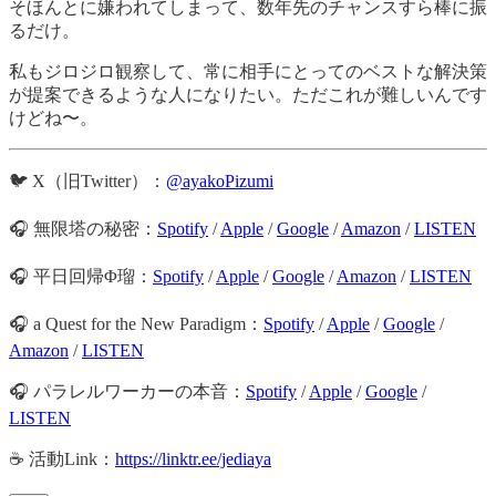
そほんとに嫌われてしまって、数年先のチャンスすら棒に振
るだけ。
私もジロジロ観察して、常に相手にとってのベストな解決策
が提案できるような人になりたい。ただこれが難しいんです
けどね〜。
🐦 X（旧Twitter）：
@ayakoPizumi
🎧 無限塔の秘密：
Spotify
/
Apple
/
Google
/
Amazon
/
LISTEN
🎧 平日回帰Φ瑠：
Spotify
/
Apple
/
Google
/
Amazon
/
LISTEN
🎧 a Quest for the New Paradigm：
Spotify
/
Apple
/
Google
/
Amazon
/
LISTEN
🎧 パラレルワーカーの本音：
Spotify
/
Apple
/
Google
/
LISTEN
☕️ 活動Link：
https://linktr.ee/jediaya