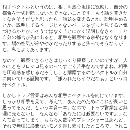
相手ベクトルというのは、相手を虚心坦懐に観察し、自分の
都合を一切排除しないとできないことです。もう話を聞きた
くなさそうだなと思ったら、話題を変えるとか、説明やめる
とか、説明してるページじゃないページをずっと見てると気
づけるかとか。そうではなく「とにかく説明しなきゃ！」と
自分の都合が先に出ると、相手を観察する余裕はなくなりま
す。場の空気が冷ややかだったりすると焦ってそうなりが
ち。私もよくあります。
なので、観察できるときはじっくり観察したいのですが、人
のことをジロジロ見るのってすごく苦手なんですよね。相手
も圧迫感を感じるだろうし、と躊躇するのもベクトルが自分
に向いている証拠です。「嫌われたらイヤだなぁ」という自
分ベクトル。
しかしトップ営業はみんな相手にベクトルを向けています。
しっかり相手を見て、考えて、あんたのためにこれが良いと
思ってるんだ、という本音一本。なので、トップ営業ほど無
理に売らないし、なんなら「あなたには必要ないですよ」な
んて言ってしまう。もちろん数字のプレッシャーはあれど、
それで無理に必要ないモノを押し売りしたところで、それこ