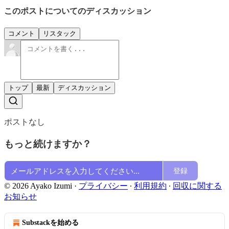
このポストについてのディスカッション
コメント
リスタック
トップ
最新
ディスカッション
ポストなし
もっと続けますか？
登録
© 2026 Ayako Izumi
·
プライバシー
∙
利用規約
∙
回収に関する
お知らせ
Substackを始める