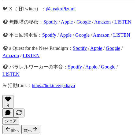
🐦 X（旧Twitter）：
@ayakoPizumi
🎧 無限塔の秘密：
Spotify
/
Apple
/
Google
/
Amazon
/
LISTEN
🎧 平日回帰Φ瑠：
Spotify
/
Apple
/
Google
/
Amazon
/
LISTEN
🎧 a Quest for the New Paradigm：
Spotify
/
Apple
/
Google
/
Amazon
/
LISTEN
🎧 パラレルワーカーの本音：
Spotify
/
Apple
/
Google
/
LISTEN
☕️ 活動Link：
https://linktr.ee/jediaya
4
シェア
前へ
次へ