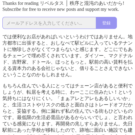
Thanks for reading リベルタス │ 秩序と混沌のあいだから!
Subscribe for free to receive new posts and support my work.
登録
では便利なお店があればいいというわけではありません。地
方都市に出張すると、おしなべて駅ビルに入っているテナン
トに物珍しさがなくてつまらないと感じます。どこにでもあ
るチェーンで埋め尽くされています。ダイソー、マクドナル
ド、吉野家、ドトール、ほっともっと。駅前の高い賃料を払
える資本力のある会社じゃないと、借りることさえできない
ということなのかもしれません。
もちろん住んでいる人にとってはチェーン店があると便利で
しょうが、転居を考える時に、わーここに住みたい！という
気持ちにはなりにくい。「まぁアレとアレもあるしいいか」
と、生活コストやリスクの低さと面白さはトレードオフだか
らと、妥協する。例に漏れず私の住んでいる街もひどいもの
です。最低限の生活必需品があるからいいでしょ、と言われ
ている感覚になります。再開発の兆しすらありません。先日
駅前にあった学校が移転したので、跡地に面白い施設でも建