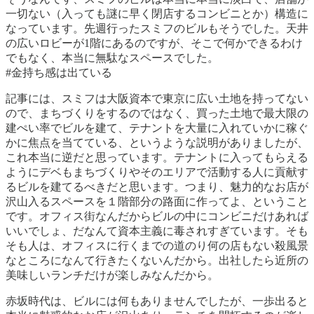
一切ない（入っても謎に早く閉店するコンビニとか）構造に
なっています。先週行ったスミフのビルもそうでした。天井
の広いロビーが1階にあるのですが、そこで何かできるわけ
でもなく、本当に無駄なスペースでした。
#金持ち感は出ている
記事には、スミフは大阪資本で東京に広い土地を持ってない
ので、まちづくりをするのではなく、買った土地で最大限の
建ぺい率でビルを建て、テナントを大量に入れていかに稼ぐ
かに焦点を当てている、というような説明がありましたが、
これ本当に逆だと思っています。テナントに入ってもらえる
ようにデベもまちづくりやそのエリアで活動する人に貢献す
るビルを建てるべきだと思います。つまり、魅力的なお店が
沢山入るスペースを１階部分の路面に作ってよ、ということ
です。オフィス街なんだからビルの中にコンビニだけあれば
いいでしょ、だなんて資本主義に毒されすぎています。そも
そも人は、オフィスに行くまでの道のり何の店もない殺風景
なところになんて行きたくないんだから。出社したら近所の
美味しいランチだけが楽しみなんだから。
赤坂時代は、ビルには何もありませんでしたが、一歩出ると