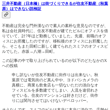
三井不動産（日本橋）は街づくりできるが住友不動産（秋葉
原）はできない説検証
不動産は完全な門外漢なので素人の素朴な意見なのですが、
私は会社員時代に、住友不動産が建てたビルにオフィスを借
りていて、計7年ほど勤務していました。先週、前職のオフ
ィスにお邪魔したのですが、移転後のオフィスにお邪魔した
ら、そこもまた田町に新しく建てられたスミフのオフィスビ
ルでした。赤坂→八潮→田町。
この記事の中で取り上げられているのが以下のどたなかのX
への投稿
申し訳ないが住友不動産に街作りは出来ない。秋
葉原では電気街のど真ん中や、ヨドバシカメラの
真横に、商業も飲食店も一切ないただの淡白なオ
フィスビルを多数建ててしまい、人流を途切れさ
せている。住友のマンションは好きだけど、街作
りには関与させてはいけないデベロッパー。
そうなんです、スミフのビルは本当に本当に淡白で、店舗が