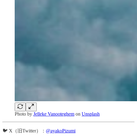
Photo by
Jelleke Vanooteghem
on
Unsplash
🐦 X（旧Twitter）：
@ayakoPizumi