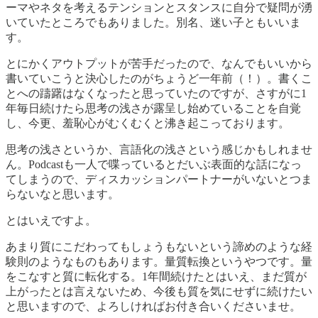
ーマやネタを考えるテンションとスタンスに自分で疑問が湧
いていたところでもありました。別名、迷い子ともいいま
す。
とにかくアウトプットが苦手だったので、なんでもいいから
書いていこうと決心したのがちょうど一年前（！）。書くこ
とへの躊躇はなくなったと思っていたのですが、さすがに1
年毎日続けたら思考の浅さが露呈し始めていることを自覚
し、今更、羞恥心がむくむくと沸き起こっております。
思考の浅さというか、言語化の浅さという感じかもしれませ
ん。Podcastも一人で喋っているとだいぶ表面的な話になっ
てしまうので、ディスカッションパートナーがいないとつま
らないなと思います。
とはいえですよ。
あまり質にこだわってもしょうもないという諦めのような経
験則のようなものもあります。量質転換というやつです。量
をこなすと質に転化する。1年間続けたとはいえ、まだ質が
上がったとは言えないため、今後も質を気にせずに続けたい
と思いますので、よろしければお付き合いくださいませ。