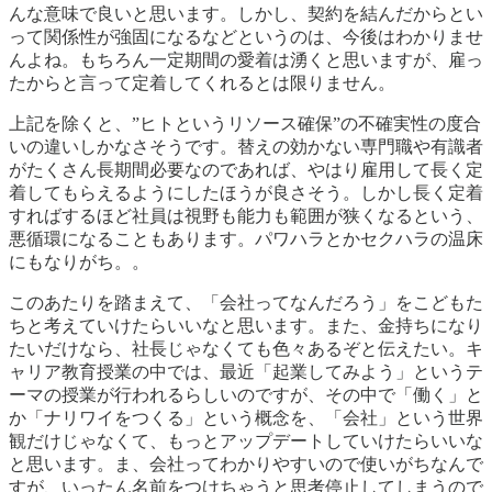
んな意味で良いと思います。しかし、契約を結んだからとい
って関係性が強固になるなどというのは、今後はわかりませ
んよね。もちろん一定期間の愛着は湧くと思いますが、雇っ
たからと言って定着してくれるとは限りません。
上記を除くと、”ヒトというリソース確保”の不確実性の度合
いの違いしかなさそうです。替えの効かない専門職や有識者
がたくさん長期間必要なのであれば、やはり雇用して長く定
着してもらえるようにしたほうが良さそう。しかし長く定着
すればするほど社員は視野も能力も範囲が狭くなるという、
悪循環になることもあります。パワハラとかセクハラの温床
にもなりがち。。
このあたりを踏まえて、「会社ってなんだろう」をこどもた
ちと考えていけたらいいなと思います。また、金持ちになり
たいだけなら、社長じゃなくても色々あるぞと伝えたい。キ
ャリア教育授業の中では、最近「起業してみよう」というテ
ーマの授業が行われるらしいのですが、その中で「働く」と
か「ナリワイをつくる」という概念を、「会社」という世界
観だけじゃなくて、もっとアップデートしていけたらいいな
と思います。ま、会社ってわかりやすいので使いがちなんで
すが、いったん名前をつけちゃうと思考停止してしまうので