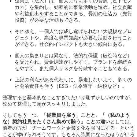
企業は（法人）は、個人よりも多くの資源（ヒトモノ
カネ）を集約し、効率的に事業活動を進め、社会貢献
や利益創出をすることができる。長期の仕込み（先行
投資）が必要な活動もできる。
それゆえ、一個人では成し遂げられない大規模なプロ
ジェクトや、高度な専門知識が必要な活動を行うこと
ができる。社会的インパクトも大きい傾向にある。
個人の集まりとは異なり、法的な保護（破綻時など）
を受けられ、資金調達がしやすく、ブランドを継続さ
せやすく、また個人リスクを分散することもできる。
上記の利点がある代わりに、暴走しないよう、多くの
社会的責任も伴う（ESG・法令遵守・納税など）。
整理すると基本的なことすぎてだいぶ恥ずかしいのですが、
改めて整理して頭がスッキリしました。
そしてもう一つ、
「従業員を雇う」ことと、「（私のよう
な）契約社員をたくさん集めて賄う」ことの違い
としては、
前者の方が「チームワークと企業文化を強固にする」という
ことが挙げられそうです。もちろん強固になったほうがいろ