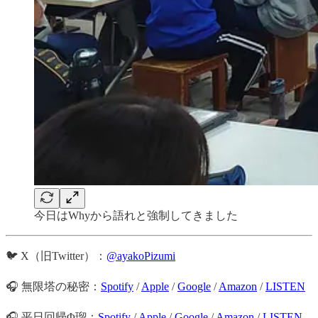
今日はWhyから語れと強制してきました
🐦 X（旧Twitter）：
@ayakoPizumi
🎧 無限塔の秘密：
Spotify
/
Apple
/
Google
/
Amazon
/
LISTEN
🎧 平日回帰Φ瑠：
Spotify
/
Apple
/
Google
/
Amazon
/
LISTEN