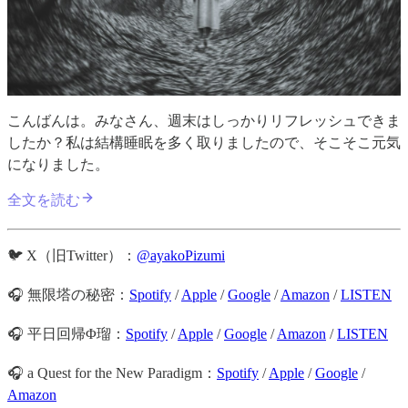
こんばんは。みなさん、週末はしっかりリフレッシュできま
したか？私は結構睡眠を多く取りましたので、そこそこ元気
になりました。
全文を読む
🐦 X（旧Twitter）：
@ayakoPizumi
🎧 無限塔の秘密：
Spotify
/
Apple
/
Google
/
Amazon
/
LISTEN
🎧 平日回帰Φ瑠：
Spotify
/
Apple
/
Google
/
Amazon
/
LISTEN
🎧 a Quest for the New Paradigm：
Spotify
/
Apple
/
Google
/
Amazon