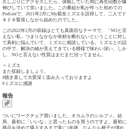
久しぶりにアクセスしたら、休眠していた間に再生回数が爆
伸びしていて笑いました。この番組が私が作った初めての
Podcastで、2021年2月にMy親友ミズエを説得して、二人でド
キドキ緊張しながら始めたのでした。
この2022年2月の収録はとても真面目なテーマで、「NOと言
えない私」つまりなかなか依頼を断れないということに対し
て真剣に悩んでいて、ミズエに相談している。ミズエとの話
の中で、解決の緒が見えてきている模様で味わい深い。しか
し、NOと言えない性質はまだまだ治ってません。
＞ミズエ
また収録しましょう。
#聴き直して大変深く染み入っておりますよ
#ミズエに感謝
報告
ついにワークチェア買いました。オカムラのシルフィ。結
局、最初に「いいな」と思ったものを買うのですよ。最初に
商品を決めて購入するまで実に1年後、なんなら椅子が壊れ