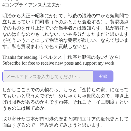
#コンプライアンス大丈夫か
明治から大正〜昭和にかけて、戦後の混沌の中から短期間で
立ち直っていく門司港（そのあとまた衰退する）。貿易拠点
そのものを作り上げていた当事者とは露知らず。私が港好き
なのは血なのかもしれない、いや多分たまたまだと思います
がそういうことにして物語的な要素が欲しい、なんて思いま
す。私も貿易まわりで色々貢献しないと。
Thanks for reading リベルタス │ 秩序と混沌のあいだから!
Subscribe for free to receive new posts and support my work.
登録
しかしここまでの人物なら、もっと「金持ちの家」になって
てもいいと思うんですが、めちゃくちゃ庶民なので、叩き上
げは限界があるのかもですね笑。それこそ「イエ制度」とい
うものには勝てぬか。
取り寄せた古本が門司港の歴史と関門エリアの近代史として
面白すぎるので、読み進めてみようと思います。