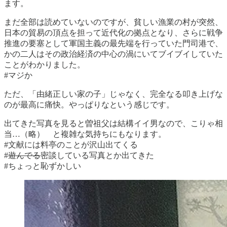
ます。
まだ全部は読めていないのですが、貧しい漁業の村が突然、
日本の貿易の頂点を担って近代化の拠点となり、さらに戦争
推進の要塞として軍国主義の最先端を行っていた門司港で、
かの二人はその政治経済の中心の渦にいてブイブイしていた
ことがわかりました。
#マジか
ただ、「由緒正しい家の子」じゃなく、完全なる叩き上げな
のが最高に痛快。やっぱりなという感じです。
出てきた写真を見ると曽祖父は結構イイ男なので、こりゃ相
当…（略） と複雑な気持ちにもなります。
#文献には料亭のことが沢山出てくる
#
遊んでる
密談している写真とか出てきた
#ちょっと恥ずかしい