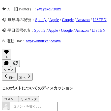
🐦 X（旧Twitter）：
@ayakoPizumi
🎧 無限塔の秘密：
Spotify
/
Apple
/
Google
/
Amazon
/
LISTEN
🎧 平日回帰Φ瑠：
Spotify
/
Apple
/
Google
/
Amazon
/
LISTEN
☕️ 活動Link：
https://linktr.ee/jediaya
4
シェア
前へ
次へ
このポストについてのディスカッション
コメント
リスタック