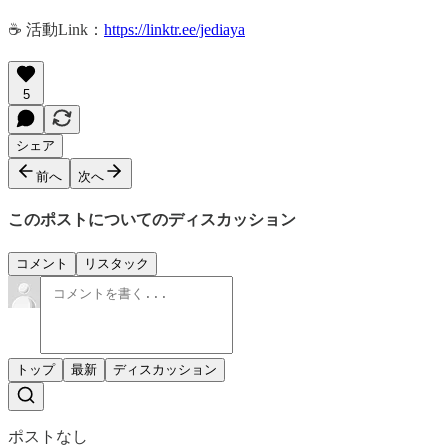
☕️ 活動Link：
https://linktr.ee/jediaya
5
シェア
前へ
次へ
このポストについてのディスカッション
コメント
リスタック
トップ
最新
ディスカッション
ポストなし