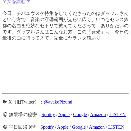
全文を読む
今日、チバユウスケ特集をしてくださったのはダッフルさん
という方で、音楽の守備範囲がえらい広く、いつもセンス抜
群の名曲を絶妙なセトリで教えてくださって、ありがたいの
です。ダッフルさんはこんなお方。この「発光」も、今日の
最後の曲に持ってきて、完全にヤラレタ感あり。
🐦 X（旧Twitter）：
@ayakoPizumi
🎧 無限塔の秘密：
Spotify
/
Apple
/
Google
/
Amazon
/
LISTEN
🎧 平日回帰Φ瑠：
Spotify
/
Apple
/
Google
/
Amazon
/
LISTEN