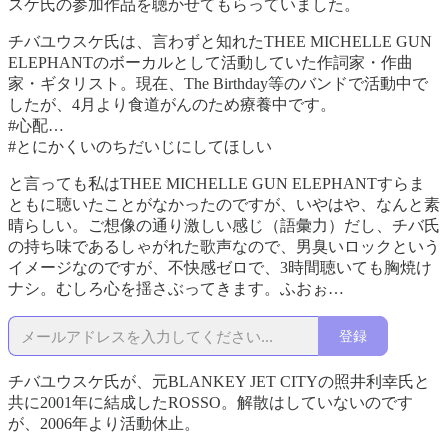
スケ氏の参加作品を聴かせてもらっていました。
チバユウスケ氏は、言わずと知れたTHEE MICHELLE GUN
ELEPHANTのボーカルとして活動していた作詞家・作曲
家・ギタリスト。現在、The Birthday等のバンドで活動中で
したが、4月より食道がんのため療養中です。
#心配…
#とにかくいのちだいじにしてほしい
と言っても私はTHEE MICHELLE GUN ELEPHANTすらま
ともに聴いたことがなかったのですが、いやはや、なんと素
晴らしい。ご想像の通り激しい感じ（語彙力）だし、チバ氏
の持ち味であるしゃがれた歌声なので、男臭いロックという
イメージなのですが、不快感ゼロで、3時間聴いても胸焼け
ナシ。むしろ心を揺さぶってきます。ふおぉ…
登録
チバユウスケ氏が、元BLANKEY JET CITYの照井利幸氏と
共に2001年に結成したROSSO。解散はしていないのです
が、2006年より活動休止。