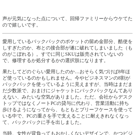
声が元気になった点について、回帰ファミリーからウケてた
ので嬉しいです。
愛用しているバックパックのポケットの留め金部分、酷使を
しすぎたのか、布との接合部が遂に破れてしまいました（も
のがこぼれる）。すでに同じSKUは販売されていないの
で、修理するか処分するかの選択肢になります。
果たしてどのぐらい愛用したのか…おそらく気づけば8年ほ
ど使っているのかもしれません。今やビジネスマンの8割が
バックパックを使っているように見えますが、当時はまだま
だ少数派で、おまけにジャケットにバックパックなんてあり
えない、みたいな空気がありました。ただ、会社からデスク
トップではなくノートPCの貸与に代わり、営業活動に持ち
歩けるようになってから、もともとブリーフケースを使って
いる中で、PCの重さを手で支えることに耐えきれなくなっ
て、バックパックに手を出しました。
当時、女性が背負ってもおかしくないデザインで、かつビジ