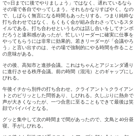
で○日までに後でやりましょう」ではなく、遅れているなら
その場で各自でやってしまう。それもかなりすばやく。なの
で、しばらく無言になる時間もあったりする。つまり純粋な
打ち合わせではなく、もくもく会が組み合わさっているスタ
イルである。打ち合わせというものは話し合いをしてナンボ
だろうと違和感があったが、忙しいリーダーに確実に仕事を
やってもらうには非常に効果的。若きリーダーが「会議やろ
う」と言い出すのは、その場で強制的にやる時間を作ること
の意味がある。
その後、高知市と進捗会議。これはちゃんとアジェンダ通り
に進行させる秩序会議。前の時間（混沌）とのギャップにし
びれる。
午後イチから別件の打ち合わせ。クライアント’s クライアン
トとのピリッとした問答あり、しびれる。久しぶりに熱弁で
声が大きくなったが、一つ合意に至ることもできて最後は笑
顔でバイバイとなる。
グッと集中して次の時間まで間があったので、文鳥と40分昼
寝。手がしびれる。