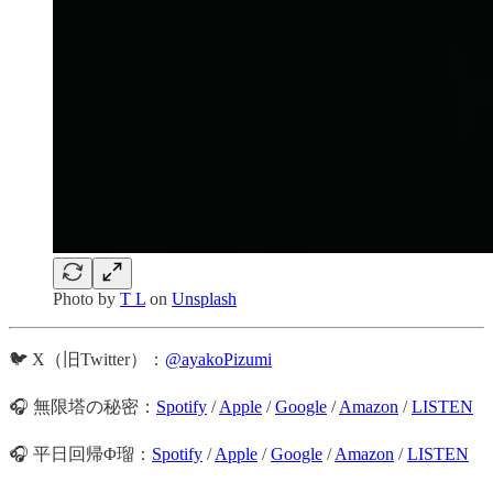
Photo by
T L
on
Unsplash
🐦 X（旧Twitter）：
@ayakoPizumi
🎧 無限塔の秘密：
Spotify
/
Apple
/
Google
/
Amazon
/
LISTEN
🎧 平日回帰Φ瑠：
Spotify
/
Apple
/
Google
/
Amazon
/
LISTEN