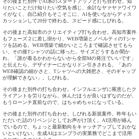
その後また別件でAI系のスタートアップと打ち合わせ。知
りたいことだけ知りたい空気を感じ、余計なヤァヤァワイワ
イがなく、自己紹介もそこそこに、AIを使いながらディス
カッションして20分で終わる。スピード感にしびれる。
その後また高知市のクリエイティブ打ち合わせ。高知市案件
もフェーズ２に差し掛かり、WEB増築とノベルティのTシャ
ツを詰める。WEB増築で細かいところまで確認させてもら
い、その後Tシャツの話に移った。サイズどうするか聞か
れ、「誰が着るかわからないから全部Mの発注でいいです」
と伝えたら、デザイナーにかなりドン引きされる。「あの
WEB確認の細かさと、Tシャツへの大雑把さ、そのギャップ
が理解できない」。しびれる。
その後また別件の打ち合わせ。インフルエンザに罹患したク
ライアントを労りながら。休んだほうが良いはずなのだが、
もうローンチ直前なので、はちゃめちゃになっている。
その後また別件の打ち合わせ。しびれる新規案件。昨年もい
ただいた話のリベンジとしてお声がけ頂く。AI活用が絡ん
でいるので、ちょっと最新動向をキャッチアップしておかな
いといけない。生成AIはエンプラの実業務でどこまで活用