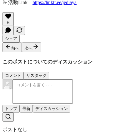
☕️ 活動Link：
https://linktr.ee/jediaya
6
シェア
前へ
次へ
このポストについてのディスカッション
コメント
リスタック
トップ
最新
ディスカッション
ポストなし