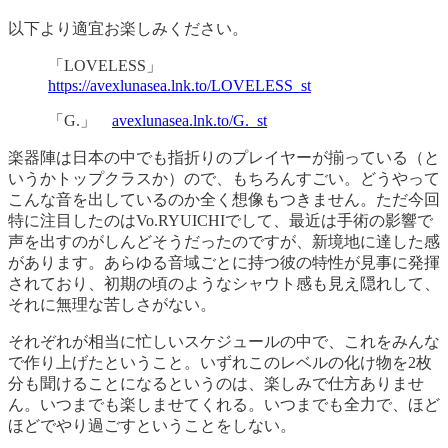
以下より適宜お楽しみください。
「LOVELESS」
https://avexlunasea.lnk.to/LOVELESS_st
「G.」
avexlunasea.lnk.to/G._st
楽器陣は日本の中でも指折りのプレイヤーが揃っている（と
いうかトップクラスか）ので、もちろんすごい。どうやって
こんな音を出しているのか全く想像もつきません。ただ今回
特に注目したのはVo.RYUICHIでして、最近は手術の影響で
声を出すのがしんどそうだったのですが、新境地に達した感
があります。あらゆる音域ごとに持つ彼の特性が見事に発揮
されており、初期の頃のようなシャウト感も見え隠れして、
それに無理な苦しさがない。
それぞれが相当に忙しいスケジュールの中で、これをみんな
で作り上げたということ。いずれこのレベルの化け物を2枚
分も聞けることになるというのは、楽しみで仕方ありませ
ん。いつまでも楽しませてくれる。いつまでも全力で、ほど
ほどでやり過ごすということをしない。