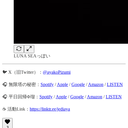
LUNA SEAっぽい
🐦 X（旧Twitter）：
@ayakoPizumi
🎧 無限塔の秘密：
Spotify
/
Apple
/
Google
/
Amazon
/
LISTEN
🎧 平日回帰Φ瑠：
Spotify
/
Apple
/
Google
/
Amazon
/
LISTEN
☕️ 活動Link：
https://linktr.ee/jediaya
3