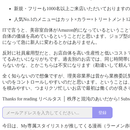
新規・フリーも1000名以上ご来店いただいております
人気No.1のメニューはカット×カラー×トリートメント1
ITで言うと、美容室自体がAmazon的になっているという
自体の価値を高めているということだと思います。ジョブ型の
になって急に新人に変わるとかはありません。
反対に社員雇用型だと、お店自体を高い生産性と低いコスト
てるみたいになりがちです。過去別のお店では、同じ時間帯
らないかな、とかこちらは不安になります（勘違いして頼ん
全く知らないので想像ですが、理美容業界は昔から業務委託
いのをコントロールしやすいのだと思います。ということは
を積みやすい、つまりクソ忙しいお店で最初は働くのが良さ
Thanks for reading リベルタス │ 秩序と混沌のあいだから! Subscribe for f
登録
今日は、My専属スタイリストが推してくる漫画（ラーメン