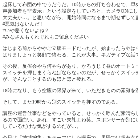
起床して布団の中でうだうだ。10時からの打ち合わせで、早め
声参加者を非表示」という設定をしていると、カメラONに
大丈夫か…。と思いながら、開始時間になるまで期せずして
#悪気はないんだ！
#いや悪くないよね？
#みなさんもくれぐれもご留意ください
はじまる前からややご立腹モードだったが、始まったらやは
ばりましょうと笑顔で終わる。これが大事。ネガティブな話
その後、反省会やら何やらがあり、かろうじて昼のオートミー
スイッチを押しまくらねばならないのだが、せっかくスイッ
が、そんなことするのもほとほと疲れる。
18時になり、もう空腹の限界が来て、いただきものの素麺を
そして、また19時から別のスイッチを押すのである。
講座の運営仕事などをやっていると、せっかく呼んだ素晴ら
るので面白い。あれ、すごい失礼よね笑。スポンサーが別に
しているだけな気がするのだが…。
今日は「地域編集」をテーマにした講座で、界隈では超有名