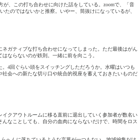
方が、この打ち合わせに向けた話をしている。zoomで、「音
ていたのではないかと推察。いやー、筒抜けになっているが、
にネガティブな打ち合わせになってしまった。ただ最後はがん
てはならないのが鉄則。一緒に前を向こう。
た。4回ぐらい頭をスイッチングしただろうか。水曜はいつも
や社会への新たな切り口や統合的視座を蓄えておきたいものだ
レイクアウトルームに移る直前に退出していく参加者が数名い
そんなことしても、自分の血肉にならないだけで、時間をロス
こらへんに落ちているような言葉が一つもない。地域編集だけ