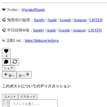
🐦 Twitter：
@ayakoPizumi
🎧 無限塔の秘密：
Spotify
/
Apple
/
Google
/
Amazon
/
LISTEN
🎧 平日回帰Φ瑠：
Spotify
/
Apple
/
Google
/
Amazon
/
LISTEN
☕️ 活動Link：
https://linktr.ee/jediaya
4
シェア
前へ
次へ
このポストについてのディスカッション
コメント
リスタック