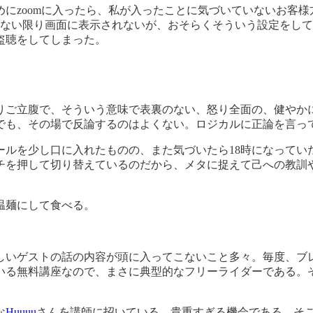
にzoomに入ったら、私が入ったことに気づいていないお客様
しない限り画面に表示されないが、おそらくそういう設定をし
盗聴をしてしまった。
りご立腹で、そういう意味で表裏のない、怒り全面の、健やか
でも、その場で反論するのはよくない。ロジカルに正論を言っ
ルを少し口に入れたものの、また気づいたら18時になってい
チを押して切り替えているのだから、メタに捉えて己への教訓
温麺にして食べる。
しいゲストの話の内容が頭に入ってこないこと多々。毎度、ブ
いる無料講座なので、まさに典型的なフリーライダーである。
な
Huuuu
さんを講師に招いている。貴重すぎる機会である。そ