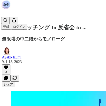
#272 スイッチング to 反省会 to ...
登録
ログイン
無限塔の中二階からモノローグ
Ayako Izumi
9月 13, 2023
4
シェア