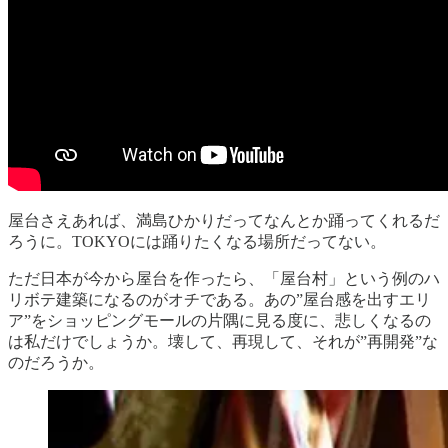
屋台さえあれば、満島ひかりだってなんとか踊ってくれるだ
ろうに。TOKYOには踊りたくなる場所だってない。
ただ日本が今から屋台を作ったら、「屋台村」という例のハ
リボテ建築になるのがオチである。あの”屋台感を出すエリ
ア”をショッピングモールの片隅に見る度に、悲しくなるの
は私だけでしょうか。壊して、再現して、それが”再開発”な
のだろうか。