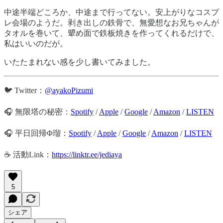
中途半端どころか、中途まで行ってない。安上がりなコスプ
レ会場のようだ。剥き出しの鉄骨で、無愛想なお兄ちゃんが
タオルを巻いて、顰め面で鉄板焼きを作ってくれるだけで、
私はいいのだが。
いたたまれない感を少し書いてみました。
🐦 Twitter：
@ayakoPizumi
🎧 無限塔の秘密：
Spotify
/
Apple
/
Google
/
Amazon
/
LISTEN
🎧 平日回帰Φ瑠：
Spotify
/
Apple
/
Google
/
Amazon
/
LISTEN
☕️ 活動Link：
https://linktr.ee/jediaya
5
シェア