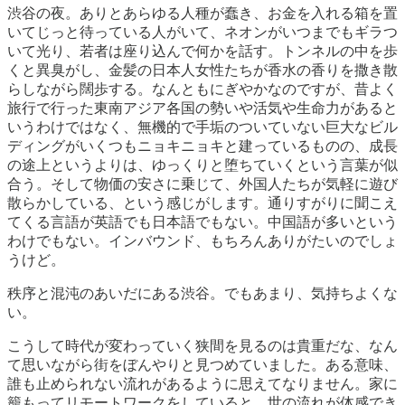
渋谷の夜。ありとあらゆる人種が蠢き、お金を入れる箱を置
いてじっと待っている人がいて、ネオンがいつまでもギラつ
いて光り、若者は座り込んで何かを話す。トンネルの中を歩
くと異臭がし、金髪の日本人女性たちが香水の香りを撒き散
らしながら闊歩する。なんともにぎやかなのですが、昔よく
旅行で行った東南アジア各国の勢いや活気や生命力があると
いうわけではなく、無機的で手垢のついていない巨大なビル
ディングがいくつもニョキニョキと建っているものの、成長
の途上というよりは、ゆっくりと堕ちていくという言葉が似
合う。そして物価の安さに乗じて、外国人たちが気軽に遊び
散らかしている、という感じがします。通りすがりに聞こえ
てくる言語が英語でも日本語でもない。中国語が多いという
わけでもない。インバウンド、もちろんありがたいのでしょ
うけど。
秩序と混沌のあいだにある渋谷。でもあまり、気持ちよくな
い。
こうして時代が変わっていく狭間を見るのは貴重だな、なん
て思いながら街をぼんやりと見つめていました。ある意味、
誰も止められない流れがあるように思えてなりません。家に
籠もってリモートワークをしていると、世の流れが体感でき