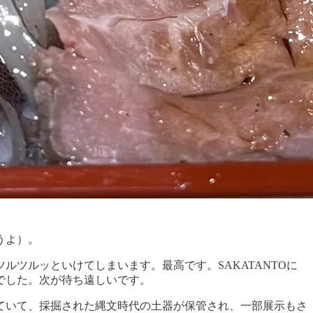
うよ）。
ツルッといけてしまいます。最高です。SAKATANTOに
でした。次が待ち遠しいです。
ていて、採掘された縄文時代の土器が保管され、一部展示もさ