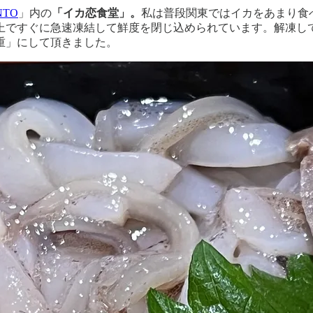
NTO
」内の
「イカ恋食堂」。
私は普段関東ではイカをあまり食
上ですぐに急速凍結して鮮度を閉じ込められています。解凍し
重」にして頂きました。