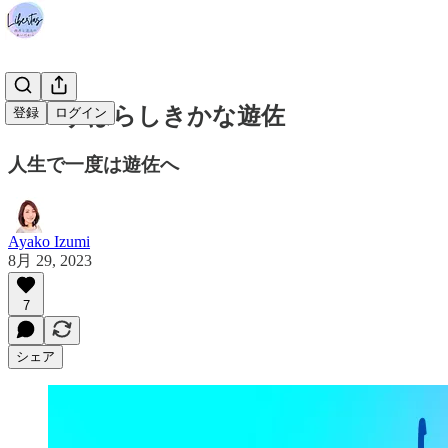
#259 すばらしきかな遊佐
登録
ログイン
人生で一度は遊佐へ
Ayako Izumi
8月 29, 2023
7
シェア