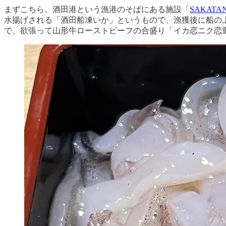
まずこちら。酒田港という漁港のそばにある施設「
SAKATA
水揚げされる「酒田船凍いか」というもので、漁獲後に船の
で、欲張って山形牛ローストビーフの合盛り「イカ恋ニク恋