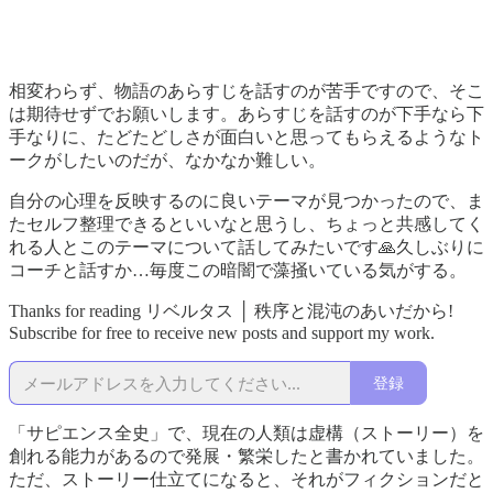
相変わらず、物語のあらすじを話すのが苦手ですので、そこ
は期待せずでお願いします。あらすじを話すのが下手なら下
手なりに、たどたどしさが面白いと思ってもらえるようなト
ークがしたいのだが、なかなか難しい。
自分の心理を反映するのに良いテーマが見つかったので、ま
たセルフ整理できるといいなと思うし、ちょっと共感してく
れる人とこのテーマについて話してみたいです🙏久しぶりに
コーチと話すか…毎度この暗闇で藻掻いている気がする。
Thanks for reading リベルタス │ 秩序と混沌のあいだから!
Subscribe for free to receive new posts and support my work.
登録
「サピエンス全史」で、現在の人類は虚構（ストーリー）を
創れる能力があるので発展・繁栄したと書かれていました。
ただ、ストーリー仕立てになると、それがフィクションだと