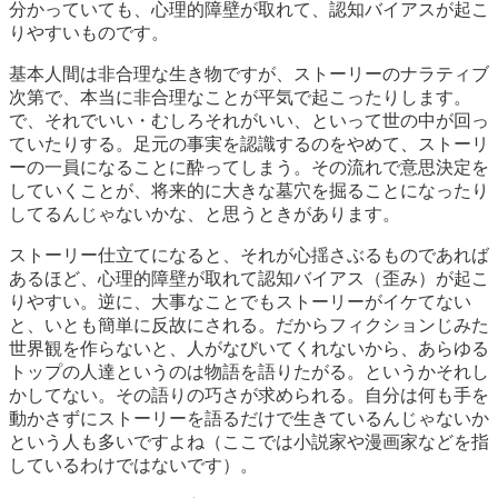
分かっていても、心理的障壁が取れて、認知バイアスが起こ
りやすいものです。
基本人間は非合理な生き物ですが、ストーリーのナラティブ
次第で、本当に非合理なことが平気で起こったりします。
で、それでいい・むしろそれがいい、といって世の中が回っ
ていたりする。足元の事実を認識するのをやめて、ストーリ
ーの一員になることに酔ってしまう。その流れで意思決定を
していくことが、将来的に大きな墓穴を掘ることになったり
してるんじゃないかな、と思うときがあります。
ストーリー仕立てになると、それが心揺さぶるものであれば
あるほど、心理的障壁が取れて認知バイアス（歪み）が起こ
りやすい。逆に、大事なことでもストーリーがイケてない
と、いとも簡単に反故にされる。だからフィクションじみた
世界観を作らないと、人がなびいてくれないから、あらゆる
トップの人達というのは物語を語りたがる。というかそれし
かしてない。その語りの巧さが求められる。自分は何も手を
動かさずにストーリーを語るだけで生きているんじゃないか
という人も多いですよね（ここでは小説家や漫画家などを指
しているわけではないです）。