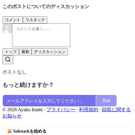
このポストについてのディスカッション
コメント
リスタック
トップ
最新
ディスカッション
ポストなし
もっと続けますか？
登録
© 2026 Ayako Izumi
·
プライバシー
∙
利用規約
∙
回収に関する
お知らせ
Substackを始める