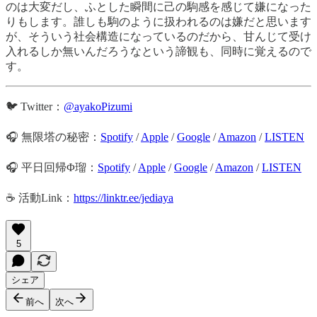
のは大変だし、ふとした瞬間に己の駒感を感じて嫌になった
りもします。誰しも駒のように扱われるのは嫌だと思います
が、そういう社会構造になっているのだから、甘んじて受け
入れるしか無いんだろうなという諦観も、同時に覚えるので
す。
🐦 Twitter：
@ayakoPizumi
🎧 無限塔の秘密：
Spotify
/
Apple
/
Google
/
Amazon
/
LISTEN
🎧 平日回帰Φ瑠：
Spotify
/
Apple
/
Google
/
Amazon
/
LISTEN
☕️ 活動Link：
https://linktr.ee/jediaya
5
シェア
前へ
次へ