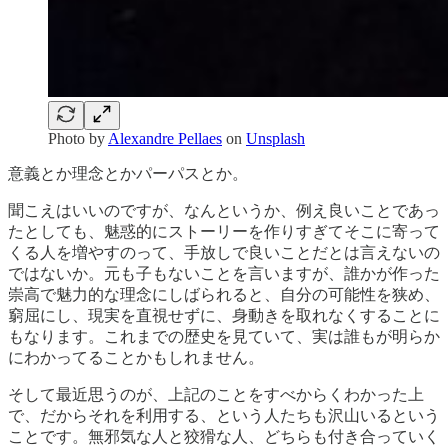
Photo by
Alexandre Pellaes
on
Unsplash
意義とか理念とかパーパスとか。
聞こえはいいのですが、なんというか、例え良いことであっ
たとしても、魅惑的にストーリーを作りすぎてそこに寄って
くる人を増やすのって、手放しで良いことだとは言えないの
ではないか。元も子もないことを言いますが、誰かが作った
崇高で魅力的な理念にしばられると、自分の可能性を狭め、
窮屈にし、現実を直視せずに、身動きを取れなくすることに
もなります。これまでの歴史を見ていて、実は誰もが明らか
にわかってることかもしれません。
そして最近思うのが、上記のことをすべからくわかった上
で、だからそれを利用する、という人たちも沢山いるという
ことです。無邪気な人と狡猾な人、どちらも付き合っていく