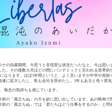
ナの自粛期間、今思うと非現実な状況だったなと、今は思いま
た。その後数カ月ほどの間にパンデミックと言われる世界的な流
になります。ほぼ3年間というと、よく言いますが中学や高校
急速に拡大したし、私も会社を辞めたし。3年もあると色々変
う、無念の気持ちも感じています。
0年前の「風立ちぬ」の方を妙に思い出しています。あの映画で
0年前の「風立ちぬ」では「君たちはどう仕事をするのか」と問