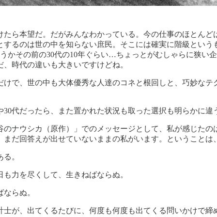
けたら本望だ。だがみんなわかっている。今の仕事のほとんど
とするのは世の中を知らない庶民。そこには確実に階級という
うかその前の30代の10年ぐらい…ちょっとがむしゃらに狭い
だ、時代の違いも大きいですけどね。
だけで、世の中も大体優秀な人達のコネと根回しと、巧妙なテ
や30代だったら、また置かれた状況も取った選択も明らかに違
谷のナウシカ（原作）」でのメッセージとして、私が感じたの
は、まだ回答えが出せていないままの私がいます。ということは
ある。
日も力を尽くして、生きねばならぬ。
ばならぬ。
計士が、出てくるたびに、何度も何度も出てくる問いかけで締