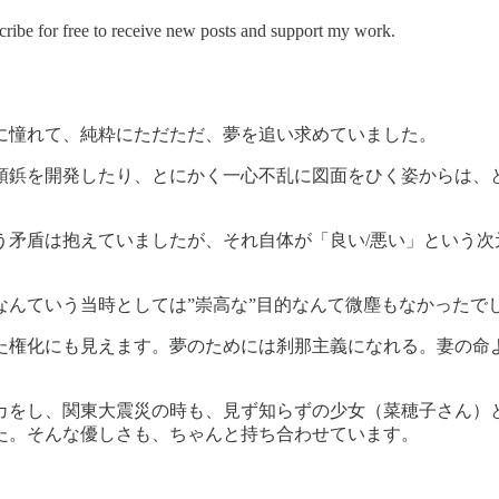
ree to receive new posts and support my work.
に憧れて、純粋にただただ、夢を追い求めていました。
頭鋲を開発したり、とにかく一心不乱に図面をひく姿からは、
う矛盾は抱えていましたが、それ自体が「良い/悪い」という次
んていう当時としては”崇高な”目的なんて微塵もなかったで
た権化にも見えます。夢のためには刹那主義になれる。妻の命
カをし、関東大震災の時も、見ず知らずの少女（菜穂子さん）
た。そんな優しさも、ちゃんと持ち合わせています。
。