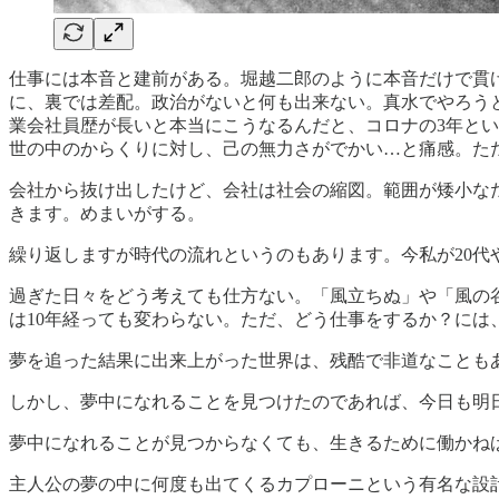
仕事には本音と建前がある。堀越二郎のように本音だけで貫
に、裏では差配。政治がないと何も出来ない。真水でやろう
業会社員歴が長いと本当にこうなるんだと、コロナの3年とい
世の中のからくりに対し、己の無力さがでかい…と痛感。た
会社から抜け出したけど、会社は社会の縮図。範囲が矮小な
きます。めまいがする。
繰り返しますが時代の流れというのもあります。今私が20代
過ぎた日々をどう考えても仕方ない。「風立ちぬ」や「風の
は10年経っても変わらない。ただ、どう仕事をするか？に
夢を追った結果に出来上がった世界は、残酷で非道なことも
しかし、夢中になれることを見つけたのであれば、今日も明
夢中になれることが見つからなくても、生きるために働かね
主人公の夢の中に何度も出てくるカプローニという有名な設