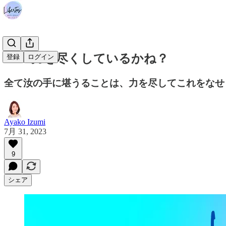
#231 力を尽くしているかね？
登録
ログイン
全て汝の手に堪うることは、力を尽してこれをなせ
Ayako Izumi
7月 31, 2023
9
シェア