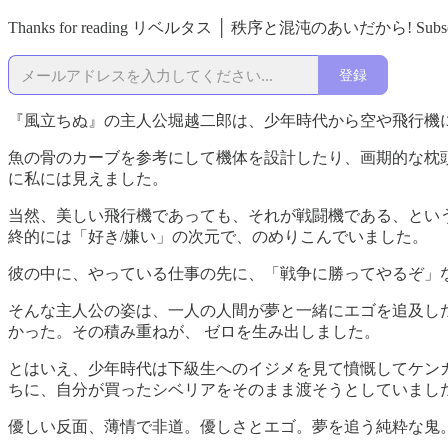
Thanks for reading リベルタス │ 秩序と混沌のあいだから! Subscribe for f
登録
『風立ちぬ』の主人公堀越二郎は、少年時代から空や飛行機
魚の骨のカーブを参考にして機体を設計したり、画期的な枕
に私には見えました。
当然、美しい飛行機であっても、それが戦闘機である、とい
終的には「好き/嫌い」の次元で、のめりこんでいました。
彼の中に、やっている仕事の先に、「戦争に勝ってやるぞ」な
そんな主人公の姿は、一人の人間が夢と一緒にエゴを追及し
かった。その積み重ねが、 ゼロを生み出しました。
とはいえ、少年時代は下級生へのイジメを見て憤慨してケン
ちに、自分が買ったシベリアをそのまま渡そうとしていまし
優しい反面、薄情で非道。優しさとエゴ。夢を追う純粋な鬼