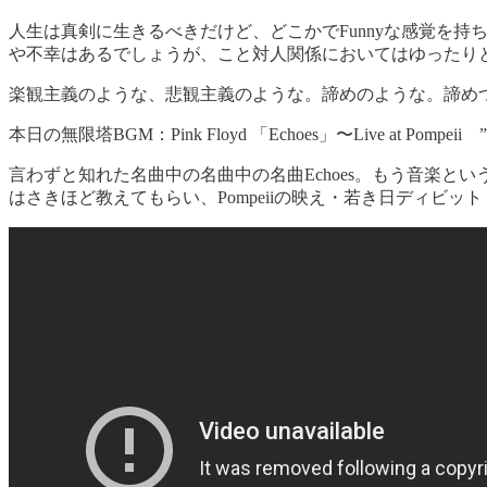
人生は真剣に生きるべきだけど、どこかでFunnyな感覚を
や不幸はあるでしょうが、こと対人関係においてはゆったり
楽観主義のような、悲観主義のような。諦めのような。諦め
本日の無限塔BGM：Pink Floyd 「Echoes」〜Live at Pomp
言わずと知れた名曲中の名曲中の名曲Echoes。もう音楽と
はさきほど教えてもらい、Pompeiiの映え・若き日ディビッ