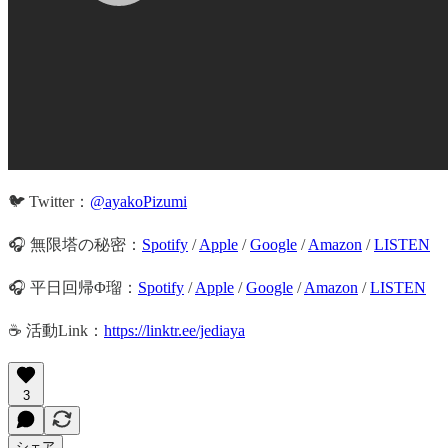
🐦 Twitter：
@ayakoPizumi
🎧 無限塔の秘密：
Spotify
/
Apple
/
Google
/
Amazon
/
LISTEN
🎧 平日回帰Φ瑠：
Spotify
/
Apple
/
Google
/
Amazon
/
LISTEN
☕️ 活動Link：
https://linktr.ee/jediaya
3
シェア