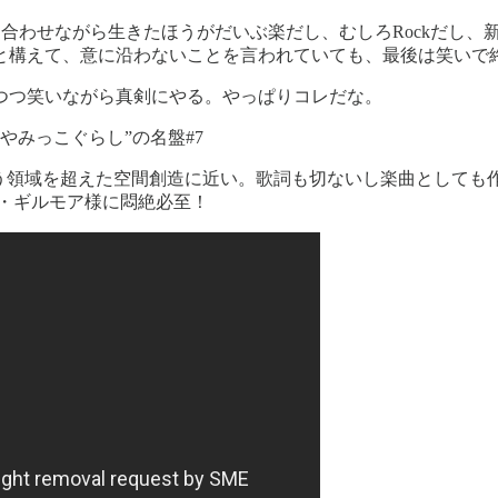
持ち合わせながら生きたほうがだいぶ楽だし、むしろRockだし
と構えて、意に沿わないことを言われていても、最後は笑いで
つつ笑いながら真剣にやる。やっぱりコレだな。
eii ”やみっこぐらし”の名盤#7
いう領域を超えた空間創造に近い。歌詞も切ないし楽曲としても作り
ト・ギルモア様に悶絶必至！