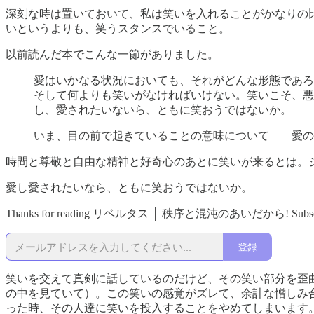
深刻な時は置いておいて、私は笑いを入れることがかなりの
いというよりも、笑うスタンスでいること。
以前読んだ本でこんな一節がありました。
愛はいかなる状況においても、それがどんな形態であろ
そして何よりも笑いがなければいけない。笑いこそ、悪
し、愛されたいないら、ともに笑おうではないか。
いま、目の前で起きていることの意味について ―愛の
時間と尊敬と自由な精神と好奇心のあとに笑いが来るとは。
愛し愛されたいなら、ともに笑おうではないか。
Thanks for reading リベルタス │ 秩序と混沌のあいだから! Subscribe for f
登録
笑いを交えて真剣に話しているのだけど、その笑い部分を歪
の中を見ていて）。この笑いの感覚がズレて、余計な憎しみ
った時、その人達に笑いを投入することをやめてしまいます