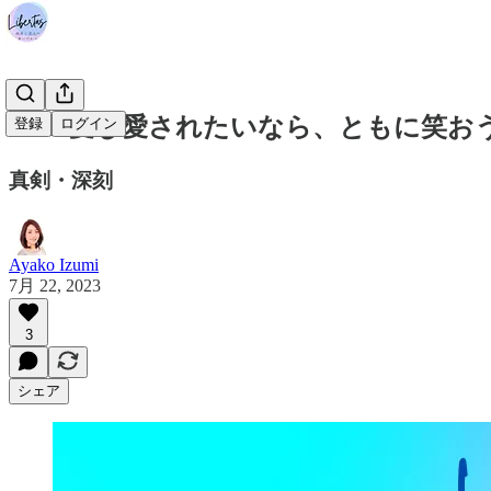
#222 愛し愛されたいなら、ともに笑
登録
ログイン
真剣・深刻
Ayako Izumi
7月 22, 2023
3
シェア