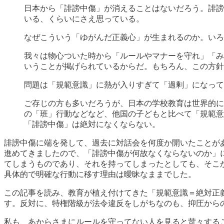
日本から「誹謗中傷」が消えることはないだろう。誹謗
いる、くらいにさえ思っている。
なぜこういう「ゆがんだ正義心」が生まれるのか。いろ
我々は物心ついた時から「ルールやマナーを守れ」「み
いうことが掲げられているからだ。もちろん、この方針
問題は「規範意識」に熱が入りすぎて「過剰」になって
ご存じの方も多いだろうが、日本の学校教育は世界的に
の「班」行動などなど、他国の子どもと比べて「規範意
「誹謗中傷」は絶対になくならない。
誹謗中傷に端を発して、過去に対話会を何度か開いたことが
進めてきましたので、「誹謗中傷が何故なくならないのか」
てしまうものであり、それを持ってしまったとしても、そこ
具体的で明確な行動に移す理由は曖昧なままでした。
この記事を読み、教育が植え付けてきた「規範意識＝絶対正
す。反対に、特権階級が法令違反をしがちなのも、抑圧から
私も、あからさまにルールを守ってない人を見ると苛々する