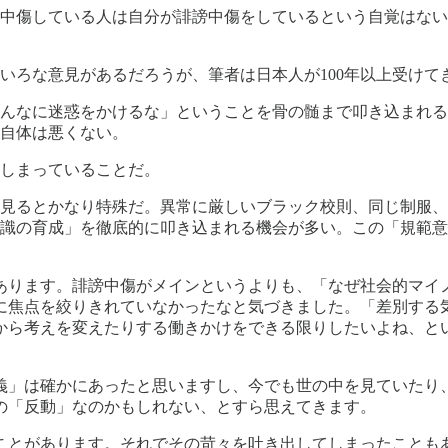
中傷している人は自分が誹謗中傷をしているという自覚はない
いろな意見があるだろうが、筆者は日本人が100年以上受けて
んなに迷惑をかけるな」ということを骨の髄まで叩き込まれる
自体は悪くない。
しまっていることだ。
見るとかなり特殊だ。異常に厳しいブラック校則、同じ制服、
識の育成」を徹底的に叩き込まれる機会が多い。この「規範意
あります。誹謗中傷がメインというよりも、「なぜ社会的マイ
に焦点を絞りきれていなかったなと気づきました。「差別する
から考えを変えたりする働きかけをできる限りしたいよね、と
義」は確かにあったと思いますし、今でも世の中を見ていたり
の「反動」なのかもしれない、とすら思えてきます。
ことがあります。それでその苛々を吐き出してしまったことも