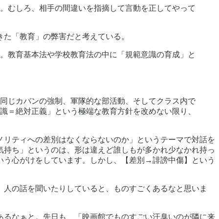
。むしろ、相手の間違いを指摘して言動を正してやって
きた「教育」の弊害だと考えている。
。教育基本法や学校教育法の中に「規範意識の育成」と
同じカバンの強制、軍隊的な部活動、そしてクラス内で
識＝絶対正義」という極端な教育方針を改めない限り、
ノリティへの差別はなくならないのか」というテーマで対話を
気持ち」というのは、形は違えど誰しもが多かれ少なかれ持っ
いう心がけをしています。しかし、【差別→誹謗中傷】という
、人の話を聞いたりしていると、ものすごくあるなと思いま
あるなぁと。先日も、「映画館でものすごい汗臭いのが隣に来