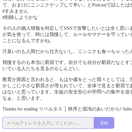
て、おまけにニンニクゲップして辛い」とPodcastで話した
#すみません
#削除しようかな
その人の個人情報を特定してSNSで攻撃したいとは全く思
が気を使って、時には我慢して、ルールやマナーを守ってい
ことになるんですかね。
汗臭いのも人間だから仕方ないし、ニンニクも食べちゃった
我慢するのも本当に窮屈です。自分でも自分が窮屈だなとす
いている人たちを見るのもしんどい。
教育が原因と言われると、もはや歳をとった我々としては、
かしこに小さな窮屈さが埋もれていて、全体で見ると窮屈で
はないと思っています。生徒の安全安心や学問への集中を追
なぁ、と思います。
Thanks for reading リベルタス │ 秩序と混沌のあいだから! Subscribe for f
登録