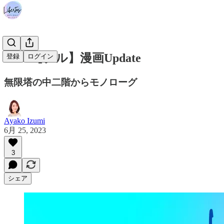
#195 【チル】漫画Update
登録
ログイン
無限塔の中二階からモノローグ
Ayako Izumi
6月 25, 2023
3
シェア