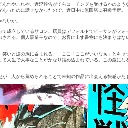
であれやこれや、近況報告がてらコーチングを受けるかのような
があったのに話せなかったので、近日中に無限塔に召喚予定。
ゃないか。
って成立しているサロン。店員はデフォルトでビーサンがフォ
出される。個人事業主なので、お客に出す書物にも決まりはな
、笑いと涙の渦に呑まれる。「ここ！ここがいいなぁ」とキャ
して人生で大事なことがかなり詰め込まれている。この歳にな
だが、人から薦められることで未知の作品に出会える快感がた