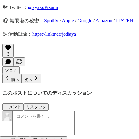
🐦 Twitter：
@ayakoPizumi
🎧 無限塔の秘密：
Spotify
/
Apple
/
Google
/
Amazon
/
LISTEN
☕️ 活動Link：
https://linktr.ee/jediaya
3
シェア
前へ
次へ
このポストについてのディスカッション
コメント
リスタック