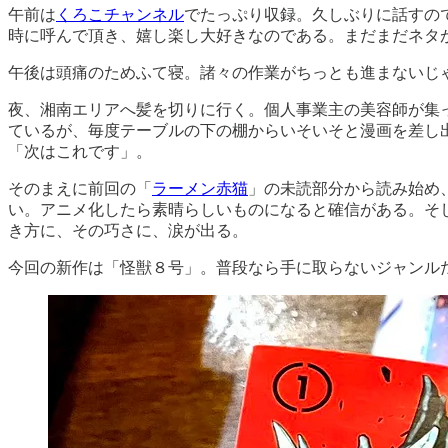
午前は
くろこチャンネル
でたっぷり収録。久しぶりに話すの
時に呼んで頂き、嬉し楽し大好きなのである。まだまだネタ
午後は頭痛のためふて寝。諸々の作業がちっとも進まないじ
夜、湘南エリアへ髪を切りに行く。個人事業主の美容師が集
ているが、毎度テーブルの下の棚からいそいそと漫画を差し
「次はこれです」。
そのまえに前回の「
ラーメン赤猫
」の未読部分から読み始め
い。アニメ化したら素晴らしいものになると確信がある。そ
き方に、その巧さに、涙が出る。
今回の新作は「怪獣８号」。普段なら手に取らないジャンル