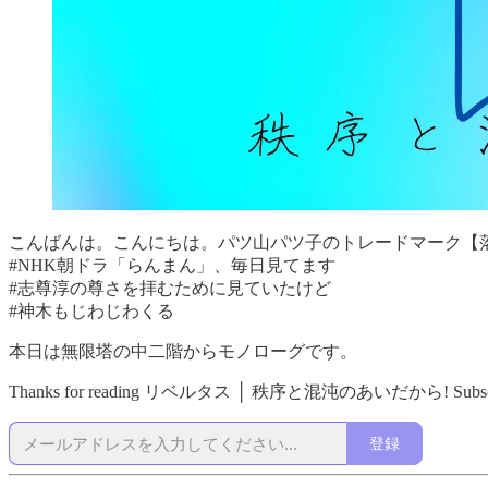
こんばんは。こんにちは。パツ山パツ子のトレードマーク【
#NHK朝ドラ「らんまん」、毎日見てます
#志尊淳の尊さを拝むために見ていたけど
#神木もじわじわくる
本日は無限塔の中二階からモノローグです。
Thanks for reading リベルタス │ 秩序と混沌のあいだから! Subscribe for f
登録