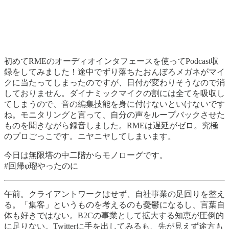
初めてRMEのオーディオインタフェースを使ってPodcast収
録をしてみました！途中でずり落ちたおんぼろメガネがマイ
クに当たってしまったのですが、日付が変わりそうなので消
しておりません。ダイナミックマイクの割には全てを吸収し
てしまうので、音の編集技能を身に付けないといけないです
ね。モニタリングと言って、自分の声をループバックさせた
ものを聞きながら録音しました。RMEは遅延がゼロ。究極
のプロごっこです。ニヤニヤしてしまいます。
今日は無限塔の中二階からモノローグです。
#回帰φ瑠やったのに
午前。クライアントワークはせず、自社事業の足回りを整え
る。「集客」というものを考えるのも憂鬱になるし、言葉自
体も好きではない。B2Cの事業として拡大する知恵が圧倒的
に足りない。Twitterに手を出してみるも、先が見えず途方も