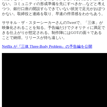
ない。コミュニティの形成準備を先にすべきか…などと考え
つつ、銀行口座の開設すらできていない状況で足元がおぼつ
かない。取締役と連絡を取り、早速の停滞感をわかちあう。
ササキル・ザ・スターシーカーさんのTweetで、「三体」が
映像化されることを知る。予告編だけでクオリティに満足で
きる仕上がりが想定される。制作陣にはGOTの面々である
ことで納得。リリースが待ち遠しい。
Netflix が『三体 Three-Body Problem』の予告編を公開