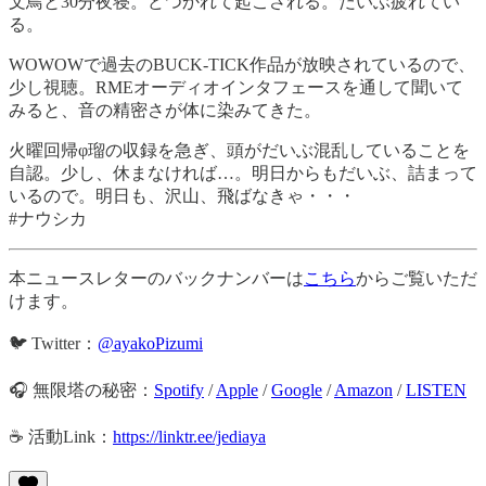
文鳥と30分夜寝。どつかれて起こされる。だいぶ疲れてい
る。
WOWOWで過去のBUCK-TICK作品が放映されているので、
少し視聴。RMEオーディオインタフェースを通して聞いて
みると、音の精密さが体に染みてきた。
火曜回帰φ瑠の収録を急ぎ、頭がだいぶ混乱していることを
自認。少し、休まなければ…。明日からもだいぶ、詰まって
いるので。明日も、沢山、飛ばなきゃ・・・
#ナウシカ
本ニュースレターのバックナンバーは
こちら
からご覧いただ
けます。
🐦 Twitter：
@ayakoPizumi
🎧 無限塔の秘密：
Spotify
/
Apple
/
Google
/
Amazon
/
LISTEN
☕️ 活動Link：
https://linktr.ee/jediaya