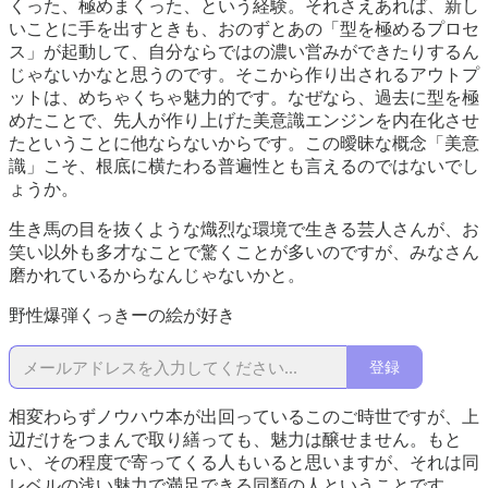
くった、極めまくった、という経験。それさえあれば、新し
いことに手を出すときも、おのずとあの「型を極めるプロセ
ス」が起動して、自分ならではの濃い営みができたりするん
じゃないかなと思うのです。そこから作り出されるアウトプ
ットは、めちゃくちゃ魅力的です。なぜなら、過去に型を極
めたことで、先人が作り上げた美意識エンジンを内在化させ
たということに他ならないからです。この曖昧な概念「美意
識」こそ、根底に横たわる普遍性とも言えるのではないでし
ょうか。
生き馬の目を抜くような熾烈な環境で生きる芸人さんが、お
笑い以外も多才なことで驚くことが多いのですが、みなさん
磨かれているからなんじゃないかと。
野性爆弾くっきーの絵が好き
登録
相変わらずノウハウ本が出回っているこのご時世ですが、上
辺だけをつまんで取り繕っても、魅力は醸せません。もと
い、その程度で寄ってくる人もいると思いますが、それは同
レベルの浅い魅力で満足できる同類の人ということです。