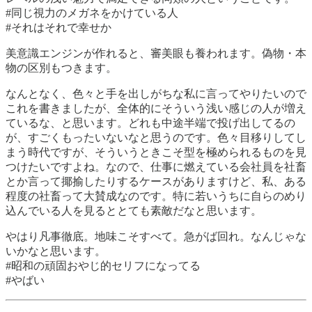
#同じ視力のメガネをかけている人
#それはそれで幸せか
美意識エンジンが作れると、審美眼も養われます。偽物・本
物の区別もつきます。
なんとなく、色々と手を出しがちな私に言ってやりたいので
これを書きましたが、全体的にそういう浅い感じの人が増え
ているな、と思います。どれも中途半端で投げ出してるの
が、すごくもったいないなと思うのです。色々目移りしてし
まう時代ですが、そういうときこそ型を極められるものを見
つけたいですよね。なので、仕事に燃えている会社員を社畜
とか言って揶揄したりするケースがありますけど、私、ある
程度の社畜って大賛成なのです。特に若いうちに自らのめり
込んでいる人を見るととても素敵だなと思います。
やはり凡事徹底。地味こそすべて。急がば回れ。なんじゃな
いかなと思います。
#昭和の頑固おやじ的セリフになってる
#やばい