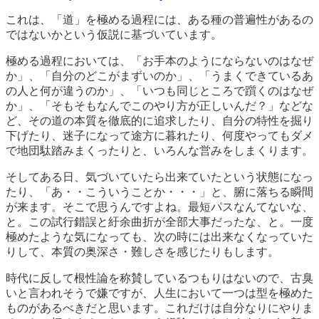
これは、「道」を極める過程には、ある種の普遍性があるの
ではないかという仮説に基づいています。
極める過程においては、「お手本のようにならないのはなぜ
か」、「自分のどこがまずいのか」、「うまくできているあ
の人と何が違うのか」、「いつも同じところで躓くのはなぜ
か」、「そもそもなんでこのやり方が正しいんだ？」などな
ど、その道の本質を徹底的に追求したり、自分の特性を掘り
下げたり、迷子になって途方に暮れたり、何度やってもダメ
で地団駄踏みまくったりと、いろんな営みをしまくります。
そしてある日、気づいていたら出来ていたという状態になっ
たり、「あ・・こういうことか・・・」と、腑に落ちる瞬間
が来ます。そこで思うんですよね。最短パスなんてないな、
と。この試行錯誤と紆余曲折が全部大事だったな、と。一度
極めたような気になっても、次の時には出来なくなっていた
りして、本質の奥深さ・難しさを感じたりもします。
時代に反して根性論を称賛しているつもりはないので、古臭
いと言われそうで嫌ですが、人生において一つは型を極めた
ものがあるべきだと思います。これだけは自分なりにやりま