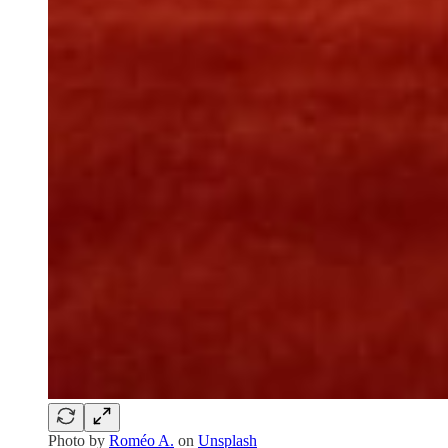
Photo by
Roméo A.
on
Unsplash