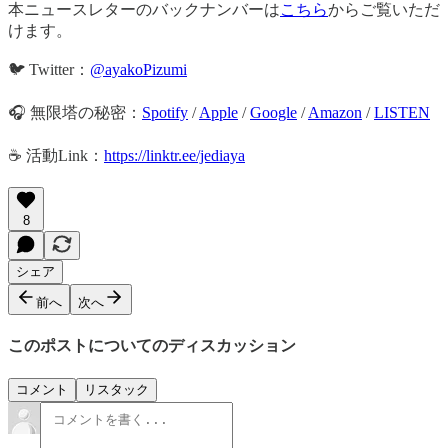
本ニュースレターのバックナンバーは
こちら
からご覧いただ
けます。
🐦 Twitter：
@ayakoPizumi
🎧 無限塔の秘密：
Spotify
/
Apple
/
Google
/
Amazon
/
LISTEN
☕️ 活動Link：
https://linktr.ee/jediaya
8
シェア
前へ
次へ
このポストについてのディスカッション
コメント
リスタック