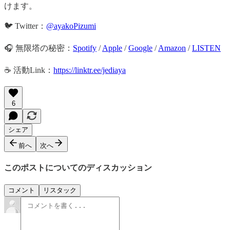
けます。
🐦 Twitter：
@ayakoPizumi
🎧 無限塔の秘密：
Spotify
/
Apple
/
Google
/
Amazon
/
LISTEN
☕️ 活動Link：
https://linktr.ee/jediaya
6
シェア
前へ
次へ
このポストについてのディスカッション
コメント
リスタック