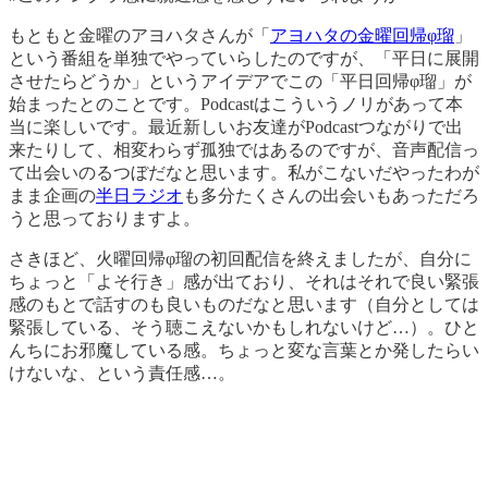
もともと金曜のアヨハタさんが「
アヨハタの金曜回帰φ瑠
」
という番組を単独でやっていらしたのですが、「平日に展開
させたらどうか」というアイデアでこの「平日回帰φ瑠」が
始まったとのことです。Podcastはこういうノリがあって本
当に楽しいです。最近新しいお友達がPodcastつながりで出
来たりして、相変わらず孤独ではあるのですが、音声配信っ
て出会いのるつぼだなと思います。私がこないだやったわが
まま企画の
半日ラジオ
も多分たくさんの出会いもあっただろ
うと思っておりますよ。
さきほど、火曜回帰φ瑠の初回配信を終えましたが、自分に
ちょっと「よそ行き」感が出ており、それはそれで良い緊張
感のもとで話すのも良いものだなと思います（自分としては
緊張している、そう聴こえないかもしれないけど…）。ひと
んちにお邪魔している感。ちょっと変な言葉とか発したらい
けないな、という責任感…。