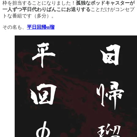
枠を担当することになりました！
孤独なポッドキャスターが
一人ずつ平日代わりばんこにお送りする
ことだけがコンセプ
トな番組です（多分）。
その名も、
平日回帰φ瑠