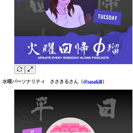
水曜パーソナリティ ささきるさん（
@sasakill
）