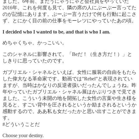
ました。6年前、まだうにゃうにゃと会社員をやっていた
2016年、これを何度も見て、隣の席の人にぶーぶー言ってた
のが記憶にあります。ぶーぶー言うだけで何も行動に起こさ
ず、とにかく目の前の仕事をモーレツにやっていたあの頃。
I decided who I wanted to be, and that is who I am.
めちゃくちゃ、かっこいい。
このシャネルに影響されて、「Beだ！（生き方だ！）」と
しきりに思っていたのです。
ガブリエル・シャネルといえば、女性に服装の自由をもたら
した偉大なる革命家です。動画では”Rebel”と表現されてい
ますが、当時はかなりの反逆者扱いだったんでしょうね。昨
年やっていたガブリエル・シャネル展はかぶりつきで見てき
ました。こういう未開の地を開拓した女性の言葉や生き様を
見ると、すごい背中を圧されるというか励まされるというか
感動するので、ああ私も女だったかと思い出すことができま
す。
#どういうことだ
Choose your destiny.