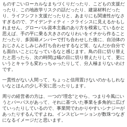
ものすごいローカルなまちづくりだったり、こどもの支援だ
ったり、この地政学リスクの話だったり、建築材料だった
り、ライフシフト支援だったりと、あまりにも関連性がなさ
すぎるので、アイデンティティ・クライシスに見えるかもし
れません。グローバル資本主義のあり方を模索しているかと
思えば、手の平に乗る大きさのなりわいをイチから作ること
だったり、多国籍メンバーで打ち合わせした後に、自治体の
おじさんとしみじみ打ち合わせするなど笑、なんだか自分で
も面白いことになっているなと感じます。鳥の目に切り替え
たと思ったら、次の時間は蟻の目に切り替えたりして、更に
いうとキャラも変わっちゃったりして、分人極まりないわけ
です。
一貫性がない人間って、ちょっと信用置けないのかもしれな
いなとほんの少し不安に思ったりします。
周りの経営者の方は、一つの”理念”とやら、つまり今風にい
うとパーパスがあって、それに基づいた事業を多角的に広げ
ていったりしているので、事業間でわかりやすいシナジーが
あったりするんですよね。インスピレーションが数珠つなぎ
になるイメージだと思います。