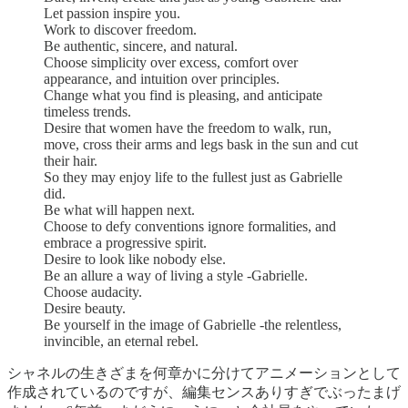
Let passion inspire you.
Work to discover freedom.
Be authentic, sincere, and natural.
Choose simplicity over excess, comfort over
appearance, and intuition over principles.
Change what you find is pleasing, and anticipate
timeless trends.
Desire that women have the freedom to walk, run,
move, cross their arms and legs bask in the sun and cut
their hair.
So they may enjoy life to the fullest just as Gabrielle
did.
Be what will happen next.
Choose to defy conventions ignore formalities, and
embrace a progressive spirit.
Desire to look like nobody else.
Be an allure a way of living a style -Gabrielle.
Choose audacity.
Desire beauty.
Be yourself in the image of Gabrielle -the relentless,
invincible, an eternal rebel.
シャネルの生きざまを何章かに分けてアニメーションとして
作成されているのですが、編集センスありすぎでぶったまげ