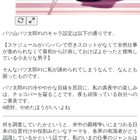
パツ山パツ太郎#1のキャラ設定は以下の通りです。
【スケジュールがパンパンで空きスロットがなくて全然仕事
が進められなくて最初から計画しておけばよかったと後悔し
ている小太りな男子】
そんなパツ太郎#1に私が諌められてしまうなんて、なんとも
困ったものです。
パツ太郎#1の冷ややかな目線を尻目に、私の真夜中の楽しみ
は、チョコバーを齧ることです。夜も頑張っている自分への
ご褒美です。
#絶対、やめたほうがいいよね
何を調査していたかというと、米中の覇権争いにまつわる日
本の位置付けや役割みたいなテーマを、各界の有識者がどう
認識しているかという話です。私のいまの仕事のジャンルは