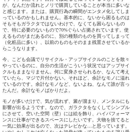
が、なんだか流れとノリで購買していることが本当に多いな
と感じます。または、購買行為の瞬間がエンタメ化してしま
っているのかもしれません。基本的に、ないから困るものは
そもそもガラクタではないわけで、なくても困らないもの
で、特に必要のないもので70%ぐらい占拠されています。使
えるものがまだあるのに、別の種類のものを買ってしまって
（化粧品に多い）、以前のものもそのまま残置させているか
らこうなります。
今、こども会議でリサイクル・アップサイクルのことを散々
やっているのに、自分の生活がこういう状況ではアップサイ
クルもままなりません。何に変身させられるか、なんて考え
ていたら、マジで片付かない。それほど、余計なモノに溢れ
ているのです。余計なモノなど、ないよね、なんて誰が言っ
たんだ。余計なモノばかりだよ。
モノが多いだけで、気が流れず、澱が溜まり、メンタルにも
影響が出るようです。なので、ガラクタをなくしてシンプル
にさせて、空いた空間（壁）には絵を飾り、ハイパフォーマ
ンスに仕事ができるスペースにしたいです。大物を捨てると
一気に効果が出るので、次はテレビかな…と思っています。