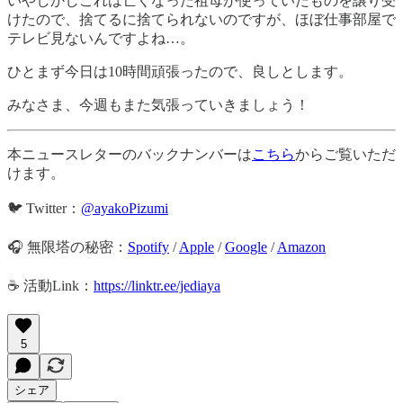
いやしかしこれは亡くなった祖母が使っていたものを譲り受
けたので、捨てるに捨てられないのですが、ほぼ仕事部屋で
テレビ見ないんですよね…。
ひとまず今日は10時間頑張ったので、良しとします。
みなさま、今週もまた気張っていきましょう！
本ニュースレターのバックナンバーは
こちら
からご覧いただ
けます。
🐦 Twitter：
@ayakoPizumi
🎧 無限塔の秘密：
Spotify
/
Apple
/
Google
/
Amazon
☕️ 活動Link：
https://linktr.ee/jediaya
5
シェア