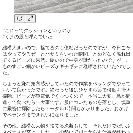
#これってクッションというのか
#くまの股と呼んでいた
結構大きいので、捨てるのも億劫だったのですが、今日こそ
はやってやるぜ！とハサミをいれた瞬間、とめどなく溢れ出
てくるビーズに呆然。硬いので中身が謎だったのですが、、
ものすごい細かいビーズがギチギチに凝縮されていたのでし
た。
ちょっと嫌な第六感がしていたので作業をベランダでやって
おいて良かったです。終わった後はひたすら箒で何度も掃き
掃除。ビーズが静電気でくっつくので、本当に大変。鳥が間
違って食べたら一大事です。服についたものを落とし、慎重
に厳密に掃除したらトータル1時間もかかりました。おかげ
でベランダまできれいになりました。
その他、結構な大物を捨てる決断もして、それだけでだいぶ
スペースが空きました。この勢いで明日からも仕事が終わっ