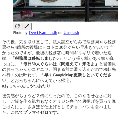
Photo by
Dewi Karuniasih
on
Unsplash
その後、気を取り直して、法人設立がらみで法務局やら税務
署やら4箇所の役場にトコトコ30分ぐらい早歩きで歩いて向
かったのですが、最後の税務署に時間ギリギリで着いた途
端、
「税務署は移転しました♪」
という張り紙があり頭が真
っ白に。
「毎日50人ぐらいは（間違えて）来るよ」
と警備員
のおっちゃんがニヤニヤ。閉まる前に滑り込んだので移転先
へ行くのは叶わず。
「早くGoogleMap更新しといてくださ
い」
とおっちゃんに伝えてから帰宅。
#おっちゃんにやつあたり
徒労感がちょうど２倍になったので、このやるせなさに対
し、ご飯を作る気力もなくオリジン弁当で唐揚げを買って晩
ごはんにし、さきほど仕上げとしてチョコパンを食べまし
た。
これでプラマイゼロです。