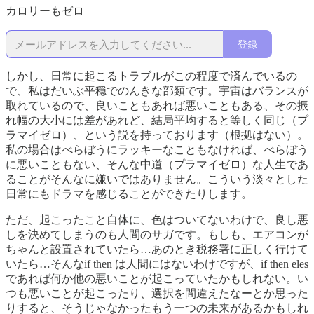
カロリーもゼロ
登録
しかし、日常に起こるトラブルがこの程度で済んでいるの
で、私はだいぶ平穏でのんきな部類です。宇宙はバランスが
取れているので、良いこともあれば悪いこともある、その振
れ幅の大小には差があれど、結局平均すると等しく同じ（プ
ラマイゼロ）、という説を持っております（根拠はない）。
私の場合はべらぼうにラッキーなこともなければ、べらぼう
に悪いこともない、そんな中道（プラマイゼロ）な人生であ
ることがそんなに嫌いではありません。こういう淡々とした
日常にもドラマを感じることができたりします。
ただ、起こったこと自体に、色はついてないわけで、良し悪
しを決めてしまうのも人間のサガです。もしも、エアコンが
ちゃんと設置されていたら…あのとき税務署に正しく行けて
いたら…そんなif then は人間にはないわけですが、if then eles
であれば何か他の悪いことが起こっていたかもしれない。い
つも悪いことが起こったり、選択を間違えたなーとか思った
りすると、そうじゃなかったもう一つの未来があるかもしれ