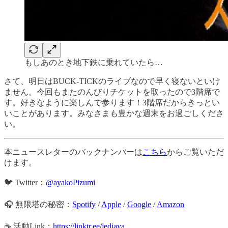
もしあのとき地下鉄に乗れていたら…
さて、明日はBUCK-TICKのライブなので早く寝ないといけ
ません。今回もまたのんびりチケットを取ったので3階席で
す。好きなように楽しんで参ります！3階席だからきっとい
いことがあります。みなさまも豊かな週末をお過ごしくださ
い。
本ニュースレターのバックナンバーは
こちら
からご覧いただ
けます。
🐦 Twitter：
@ayakoPizumi
🎧 無限塔の秘密：
Spotify
/
Apple
/
Google
/
Amazon
☕️ 活動Link：
https://linktr.ee/jediaya