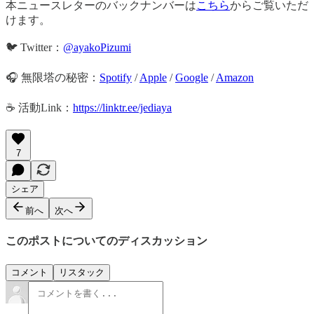
本ニュースレターのバックナンバーは
こちら
からご覧いただ
けます。
🐦 Twitter：
@ayakoPizumi
🎧 無限塔の秘密：
Spotify
/
Apple
/
Google
/
Amazon
☕️ 活動Link：
https://linktr.ee/jediaya
7
シェア
前へ
次へ
このポストについてのディスカッション
コメント
リスタック