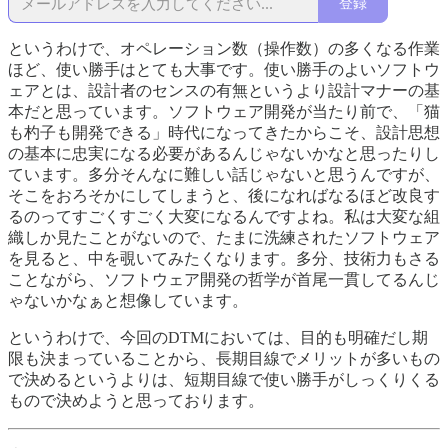
登録
というわけで、オペレーション数（操作数）の多くなる作業
ほど、使い勝手はとても大事です。使い勝手のよいソフトウ
ェアとは、設計者のセンスの有無というより設計マナーの基
本だと思っています。ソフトウェア開発が当たり前で、「猫
も杓子も開発できる」時代になってきたからこそ、設計思想
の基本に忠実になる必要があるんじゃないかなと思ったりし
ています。多分そんなに難しい話じゃないと思うんですが、
そこをおろそかにしてしまうと、後になればなるほど改良す
るのってすごくすごく大変になるんですよね。私は大変な組
織しか見たことがないので、たまに洗練されたソフトウェア
を見ると、中を覗いてみたくなります。多分、技術力もさる
ことながら、ソフトウェア開発の哲学が首尾一貫してるんじ
ゃないかなぁと想像しています。
というわけで、今回のDTMにおいては、目的も明確だし期
限も決まっていることから、長期目線でメリットが多いもの
で決めるというよりは、短期目線で使い勝手がしっくりくる
もので決めようと思っております。