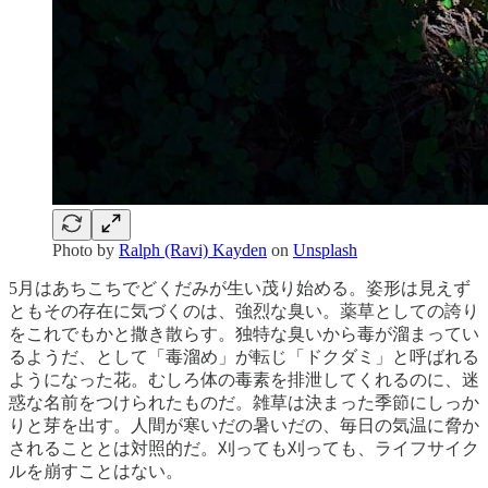
Photo by
Ralph (Ravi) Kayden
on
Unsplash
5月はあちこちでどくだみが生い茂り始める。姿形は見えず
ともその存在に気づくのは、強烈な臭い。薬草としての誇り
をこれでもかと撒き散らす。独特な臭いから毒が溜まってい
るようだ、として「毒溜め」が転じ「ドクダミ」と呼ばれる
ようになった花。むしろ体の毒素を排泄してくれるのに、迷
惑な名前をつけられたものだ。雑草は決まった季節にしっか
りと芽を出す。人間が寒いだの暑いだの、毎日の気温に脅か
されることとは対照的だ。刈っても刈っても、ライフサイク
ルを崩すことはない。