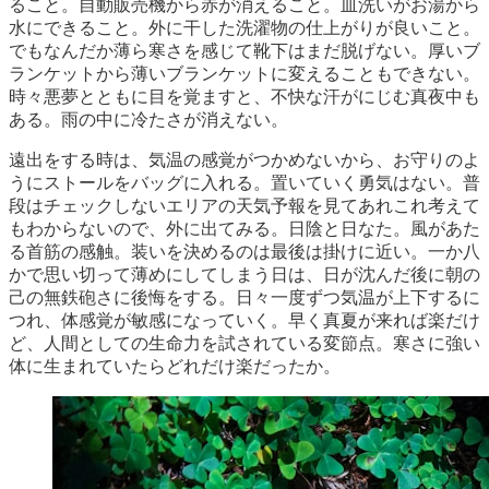
ること。自動販売機から赤が消えること。皿洗いがお湯から
水にできること。外に干した洗濯物の仕上がりが良いこと。
でもなんだか薄ら寒さを感じて靴下はまだ脱げない。厚いブ
ランケットから薄いブランケットに変えることもできない。
時々悪夢とともに目を覚ますと、不快な汗がにじむ真夜中も
ある。雨の中に冷たさが消えない。
遠出をする時は、気温の感覚がつかめないから、お守りのよ
うにストールをバッグに入れる。置いていく勇気はない。普
段はチェックしないエリアの天気予報を見てあれこれ考えて
もわからないので、外に出てみる。日陰と日なた。風があた
る首筋の感触。装いを決めるのは最後は掛けに近い。一か八
かで思い切って薄めにしてしまう日は、日が沈んだ後に朝の
己の無鉄砲さに後悔をする。日々一度ずつ気温が上下するに
つれ、体感覚が敏感になっていく。早く真夏が来れば楽だけ
ど、人間としての生命力を試されている変節点。寒さに強い
体に生まれていたらどれだけ楽だったか。