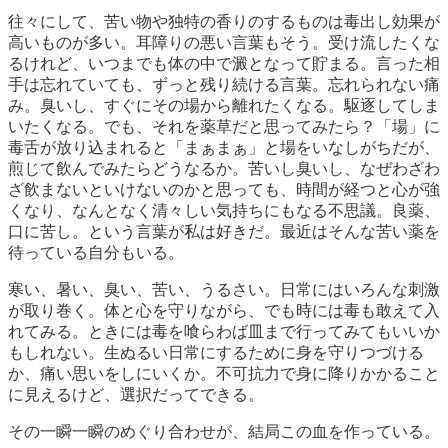
往々にして、苦い物や独特の香りのするものは毒出し効果が
高いものが多い。耳障りの悪い言葉もそう。受け流したくな
るけれど、いつまでも体の中で澱となって貯まる。言った相
手は忘れていても、ずっと残り続ける言葉。忘れられない痛
み。臭いし、すぐにその場から離れたくなる。駆逐してしま
いたくなる。でも、それを薬草だと思ってみたら？「場」に
毒舌が放り込まれると「まぁまぁ」と場をいなしがちだが、
煎じて飲んでみたらどうなるか。苦いし臭いし、なぜわざわ
ざ飲まないといけないのかと思っても、時間が経つと心が強
くなり、なんとなく清々しい気持ちにもなる不思議。良薬、
口に苦し。という言葉が私は好きだ。最近はそんな苦い薬を
待っている自分もいる。
寒い、暑い、臭い、苦い、うるさい。日常にはいろんな刺激
が取り巻く。体と心を守りながら、でも時には毒も敢えて入
れてみる。ときには毒を喰らわば皿まで行ってみてもいいか
もしれない。生ぬるい日常にするために身を守りつづける
か、痛い思いをしにいくか。不可抗力で身に降りかかること
に見えるけど、選択だってできる。
その一瞬一瞬のめぐり合わせが、結局この血を作っている。