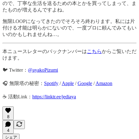
ので、丁寧な生活を送るための本とかを買ってしまって、ま
たものが増えるんですよね。
無限LOOPになってきたのでそろそろ終わります。私には片
付ける才能は明らかにないので、一度プロに頼んでみてもい
いのかもしれませんね…。
本ニュースレターのバックナンバーは
こちら
からご覧いただ
けます。
🐦 Twitter：
@ayakoPizumi
🎧 無限塔の秘密：
Spotify
/
Apple
/
Google
/
Amazon
☕️ 活動Link：
https://linktr.ee/jediaya
8
4
シェア