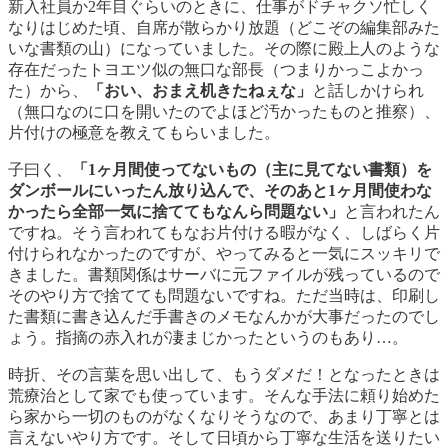
新入社員か2年目ぐらいのときに、仕事がドチャクソ忙しく
なりはじめた頃、自席が散らかり放題（どこぞの編集部みた
いな書類の山）になっていました。その際に殿上人のような
存在だったトヨエツ似の無口な部長（つまりかっこよかっ
た）から、
「おい、おまえ机きたねぇな」
と話しかけられ
（無口なのに口を開いたのでよほど汚かったものと推察）、
片付けの極意を教えてもらいました。
子曰く、
「1ヶ月間使ってないもの（主に見てない書類）を
ダンボールにいったん放り込んで、そのあと1ヶ月間使わな
かったら全部一気に捨ててもなんら問題ない」
と言われたん
ですね。そう言われてもなお片付ける暇がなく、しばらく片
付けられなかったのですが、やってみると一気にスッキリで
きました。書類関係はサーバに元ファイルが残っているので
そのやり方で捨てても問題ないですね。ただ当時は、印刷し
た書類に書き込んだ手書きのメモなんかが大事だったのでし
ょう。指摘の赤入れが凄まじかったというのもあり…。
時折、その言葉を思い出して、もうダメだ！となったときは
荒療治として家でも使っています。そんな手法に頼り始めた
ら家から一切のものがなくなりそうなので、あまり丁寧とは
言えないやり方です。そして日頃から丁寧な生活を送りたい