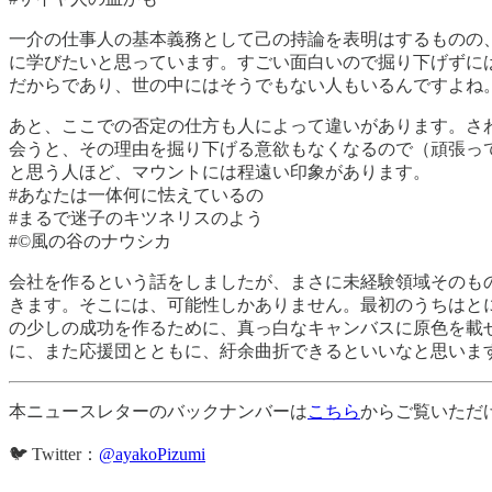
一介の仕事人の基本義務として己の持論を表明はするものの
に学びたいと思っています。すごい面白いので掘り下げずに
だからであり、世の中にはそうでもない人もいるんですよね
あと、ここでの否定の仕方も人によって違いがあります。さ
会うと、その理由を掘り下げる意欲もなくなるので（頑張っ
と思う人ほど、マウントには程遠い印象があります。
#あなたは一体何に怯えているの
#まるで迷子のキツネリスのよう
#©風の谷のナウシカ
会社を作るという話をしましたが、まさに未経験領域そのも
きます。そこには、可能性しかありません。最初のうちはと
の少しの成功を作るために、真っ白なキャンバスに原色を載
に、また応援団とともに、紆余曲折できるといいなと思います。Be water 
本ニュースレターのバックナンバーは
こちら
からご覧いただ
🐦 Twitter：
@ayakoPizumi