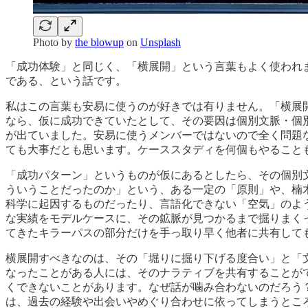
Photo by
the blowup
on
Unsplash
「成功体験」と同じく、「横展開」という言葉もよく使われ
である、という話です。
私はこの言葉も安易に使うのが好きでは有りません。「横展
なら、仮に成功できていたとして、その要因は個別文脈・個
が出ていました。安易に使うメンバーではないので全く問題
ても大事だとも思います。ケーススタディを何個もやること
「成功パターン」というものが仮にあるとしたら、その個別
ういうことだったのか」という、ある一定の「原則」や、楠
科学に起因するものだったり、言語化できない「空気」のよ
な実績をモデルケースに、その鉱脈が見つかるまで掘りまく
てきたキラーパスの部分だけを手っ取り早く他者に共有して
横展開すべきなのは、その「堀りに掘り下げる度合い」と「
なったことがある人には、そのナラティブを共有することが
くできないことがあります。なぜ話が噛み合わないのだろう
は、過去の経験や出会いやめぐり合わせに依ってしまうとこ