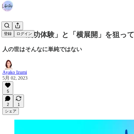
#142 「成功体験」と「横展開」を狙
登録
ログイン
人の世はそんなに単純ではない
Ayako Izumi
5月 02, 2023
5
2
1
シェア