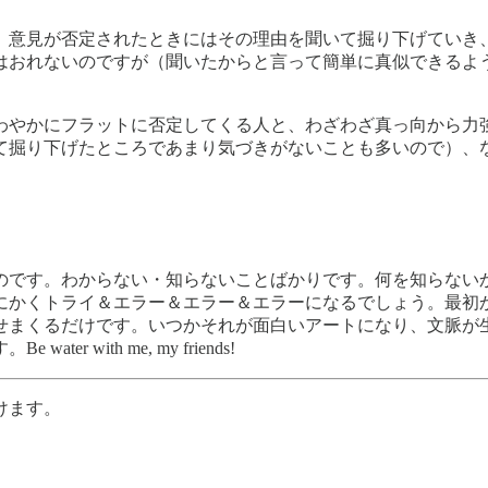
、意見が否定されたときにはその理由を聞いて掘り下げていき
はおれないのですが（聞いたからと言って簡単に真似できるよ
。
わやかにフラットに否定してくる人と、わざわざ真っ向から力
て掘り下げたところであまり気づきがないことも多いので）、
のです。わからない・知らないことばかりです。何を知らない
にかくトライ＆エラー＆エラー＆エラーになるでしょう。最初
せまくるだけです。いつかそれが面白いアートになり、文脈が
with me, my friends!
けます。