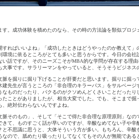
ます。成功体験を積めたのなら、その時の方法論を類似プロジ
開すればいいよね」「成功したときはどうやったのか教えて」
別環境に依るところがとても多いと思うからです。今日の会社
ない話ですが、そのニーズこそがMBA的な学問が存在する理
も大事です。サラリーマンをやっていると、そうそうビジネス
文脈を掘りに掘り下げることが肝要だと思います。掘りに掘っ
木建先生が言うところの「非合理のキラーパス」をサルベージ
うなものだったり、パクるのがクソめんどくさいことだったり
ったことがありましたが、相当大変でした。でも、そこまで掘
も、絶対伝わらないんですよね。
文脈そのもの」、そして「そこで得た非合理な原理原則」なの
できて、ものすごく話が早いのですが、辛酸なめてない子や辛
？と不思議に思うと、大体そういう方が多い。もちろん、辛酸
ろなので、舐めたり吸ったりしてなくてもその人が無能である