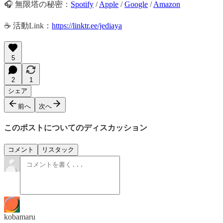
🎧 無限塔の秘密：
Spotify
/
Apple
/
Google
/
Amazon
☕️ 活動Link：
https://linktr.ee/jediaya
5
2
1
シェア
前へ
次へ
このポストについてのディスカッション
コメント
リスタック
kobamaru