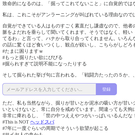
致命的になるのは、「掘ってこれてないこと」に自覚的では
私は、これこそがアンラーニングが叫ばれている理由なので
自覚ができている人はものすごく素直だし謙虚なので、他者
脈をよだれを垂らして聞いてくれます。そうではなく、軽い
てるわ」と言って、ハナから取り合ってくれません。いろん
の話に驚くほど食いつくし、観点が鋭いし、こちらがしどろ
#たまに困りますｗ
#もっと掘りたい欲にびびる
#掘られすぎて説明不能になったりする
そして掘られた挙げ句に言われる。「戦闘力たったの５か、
登録
ただ、私も当然ながら、掘りが甘いとか泥水の吸い方が甘い
いといけないと、常に自分を戒めています。間違っても天狗
非常に痺れるし、「世の中つええやつがいっぱいいるんだな
#This is NOT
ヘッドスパ
#7年に一度ぐらいの周期でそういう欲望が起こる
#サイヤ人の血かも